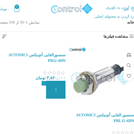
رد کردن به ناوبری
0
منو
۰
تومان
رد کردن به محتوای اصلی
خانه
نمایش 1–50 از 339 نتیجه
مشاهده فیلترها
سنسورالقایی آتونیکس AUTONICS
PR12-4DN
۳,۵۲۰,۰۰۰
تومان
افزودن به سبد سفارش
سنسور القایی آتونیکس AUTONICS
PRL12-4DN