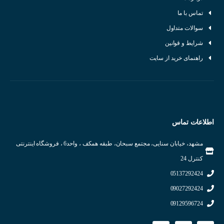
تماس با ما
سوالات متداول
شرایط و قوانین
راهنمای خرید از سایت
اطلاعات تماس
مشهد، خیابان سنایی، مجتمع سبحان، طبقه همکف ، واحد6 ، فروشگاه اینترنتی
کنترل 24
05137292424
09027292424
09129596724