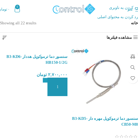
رد کردن به ناوبری
0
منو
۰
تومان
رد کردن به محتوای اصلی
خانه
Showing all 22 results
مشاهده فیلترها
سنسور دما ترموکوپل هددار B3-KD6-
HB150-1/2G
۲,۷۰۰,۰۰۰
تومان
افزودن به سبد سفارش
سنسور دما ترموکوپل مهره دار B3-KD5-
CB50-M8