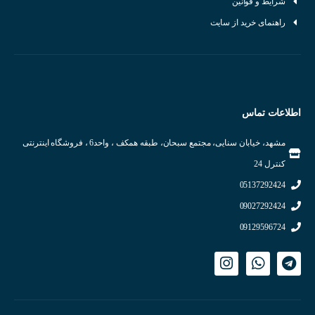
شرایط و قوانین
راهنمای خرید از سایت
اطلاعات تماس
مشهد، خیابان سنایی، مجتمع سبحان، طبقه همکف ، واحد6 ، فروشگاه اینترنتی
کنترل 24
05137292424
09027292424
09129596724