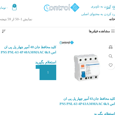
رد کردن به ناوبری
0
منو
۰
تومان
رد کردن به محتوای اصلی
خانه
نمایش 1–50 از 59 نتیجه
مشاهده فیلترها
کلید محافظ جان 40 آمپر چهار پل پی ان
اس PNS PNL-63 4P 40A 30MA AC 6kA
استعلام بگیرید
افزودن به سبد سفارش
کلید محافظ جان63 آمپر چهار پل پی ان
اس PNS PNL-63 4P 63A 30MA AC 6kA
استعلام بگیرید