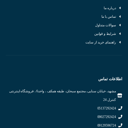
درباره ما
تماس با ما
سوالات متداول
شرایط و قوانین
راهنمای خرید از سایت
اطلاعات تماس
مشهد، خیابان سنایی، مجتمع سبحان، طبقه همکف ، واحد6 ، فروشگاه اینترنتی
کنترل 24
05137292424
09027292424
09129596724