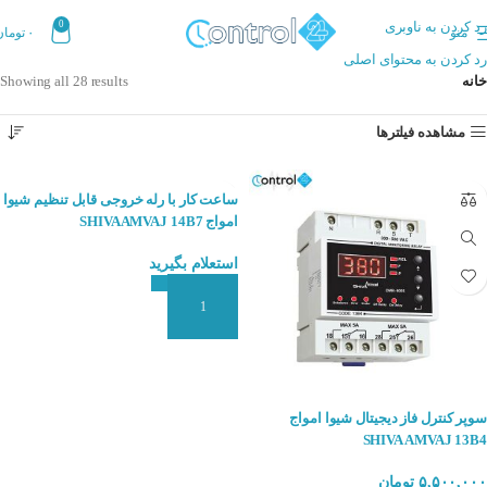
رد کردن به ناوبری
0
منو
۰
تومان
رد کردن به محتوای اصلی
خانه
Showing all 28 results
مشاهده فیلترها
ساعت کار با رله خروجی قابل تنظیم شیوا
امواج SHIVAAMVAJ 14B7
استعلام بگیرید
افزودن به سبد سفارش
سوپر کنترل فاز دیجیتال شیوا امواج
SHIVA AMVAJ 13B4
۵,۵۰۰,۰۰۰
تومان