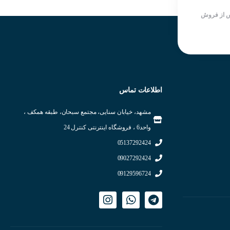
 از فروش
اطلاعات تماس
مشهد، خیابان سنایی، مجتمع سبحان، طبقه همکف ،
واحد6 ، فروشگاه اینترنتی کنترل 24
05137292424
09027292424
09129596724