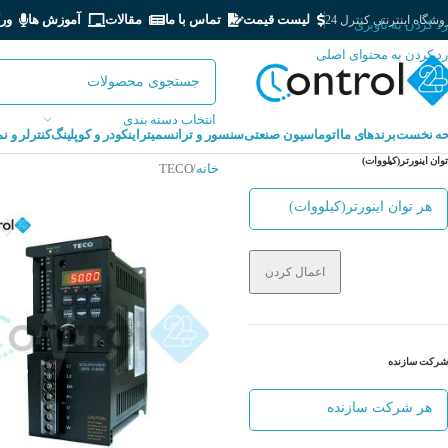
لیست قیمت
تماس با ما
مقالات
آموزش ها
ور
شگاه اینترنتی کنترل 24
رد کردن به ناوبری
رد کردن به محتوای اصلی
انتخاب دسته بندی
ه نخست
برندهای ما
اتوماسیون صنعتی
سنسور و ترانسمیتر
اینکودر و کوپلینگ
کنترلر و ن
توان اینورتر(کیلووات)
خانه
TECO
اعمال کردن
شرکت سازنده