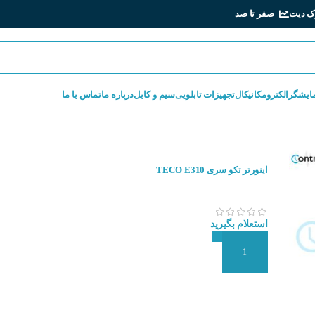
ک دیت
صفر تا صد
مایشگر
الکترومکانیکال
تجهیزات تابلویی
سیم و کابل
درباره ما
تماس با ما
اینورتر تکو سری TECO E310
استعلام بگیرید
افزودن به سبد سفارش