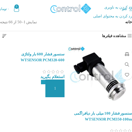
رد کردن به ناوبری
0
منو
۰
تومان
رد کردن به محتوای اصلی
خانه
نمایش 1–50 از 66 نتیجه
مشاهده فیلترها
سنسور فشار 600 بار ولتاژی
WTSENSOR PCM320-600
استعلام بگیرید
افزودن به سبد سفارش
سنسور فشار 100 میلی بار دیافراگمی
WTSENSOR PCM350-100m