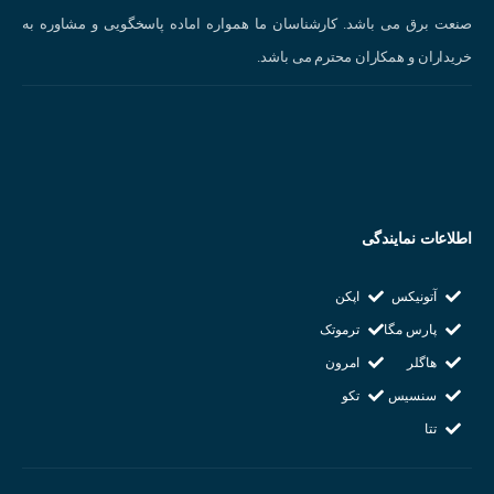
صنعت نساجی:
کنترل ضخامت پارچه، تشخیص پارگی پارچه.
صنعت برق می باشد. کارشناسان ما همواره اماده پاسخگویی و مشاوره به
صنعت الکترونیک:
تشخیص وجود یا عدم وجود قطعات الکترونیکی روی برد مدار چا
خریداران و همکاران محترم می باشد.
روباتیک:
تشخیص موانع، اندازه‌گیری فاصله
اطلاعات نمایندگی
آتونیکس
اپکن
پارس مگا
ترموتک
هاگلر
امرون
سنسیس
تکو
تتا