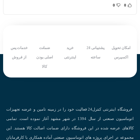
0
0
نحوه کار کردن سنسور خازنی
سنسورهای خازنی در چه صنایعی محبوب هستند؟
امکان تحویل
پشتیبانی 24
خرید
ضمانت
خدمات پس
اکسپرس
ساعته
اینترنتی
اصلی بودن
از فروش
کاربردهای سنسور خازنی
در صنایع مختلف :
کالا
صنعت خودروسازی:
تشخیص سطح مایعات، کنترل حرکت قطعات، شمارش قطعات
صنعت بسته‌بندی:
کنترل سطح مواد در بسته‌بندی‌ها، تشخیص وجود یا عدم وجود
محصولات در بسته‌ها.
صنعت داروسازی:
کنترل سطح مایعات در مخازن، تشخیص وجود یا عدم وجود قرص
فروشگاه اینترنتی کنترل24 فعالیت خود را در زمینه تامین و عرضه تجهیزات
در بسته‌بندی‌ها.
اتوماسیون صنعتی از سال 1394 در شهر مشهد آغاز نموده است. تمامی
صنعت غذایی:
کنترل سطح مواد در سیلوها، تشخیص وجود یا عدم وجود مواد در
کالاهای عرضه شده در این فروشگاه دارای ضمانت اصالت کالا هستند. این
بسته‌بندی‌ها.
مجموعه در اجرای پروژه های اتوماسیون صنعتی آماده همکاری با کارفرمایان