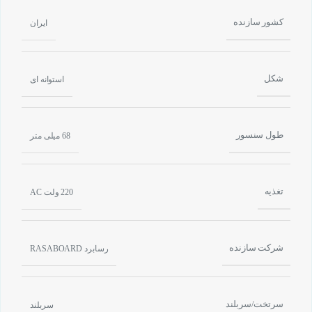
کشور سازنده
ایران
شکل
استوانه ای
طول سنسور
68 میلی متر
تغذیه
220 ولت AC
شرکت سازنده
رسابرد RASABOARD
سرتخت/سربلند
سربلند