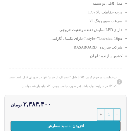
مدل کابلی دو سیمه
درجه حفاظت بالا IP67
سرعت سوییچینگ بالا
دارای LED نمایش دهنده وضعیت خروجی
style=”font-size: 16px;”>دارای یکسال گارانتی
شرکت سازنده : RASABOARD
کشور سازنده : ایران
درخواست مرجوع کردن کالا با دلیل "انصراف از خرید" تنها در صورتی قابل تایید است
که کالا در شرایط اولیه باشد (در صورت پلمپ بودن، کالا نباید باز شده باشد).
۲,۳۸۴,۴۰۰
تومان
افزودن به سبد سفارش