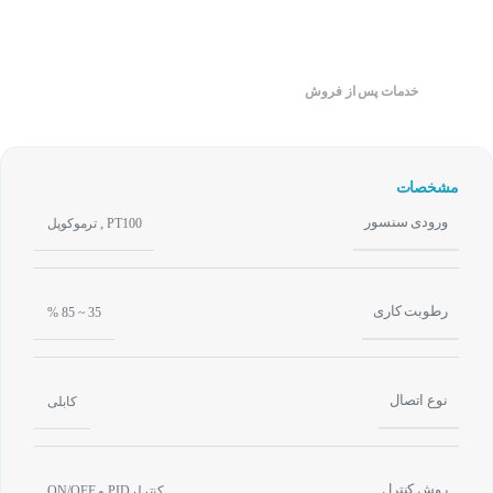
خدمات پس از فروش
مشخصات
ورودی سنسور
,
PT100
ترموکوپل
رطوبت کاری
35 ~ 85 %
نوع اتصال
کابلی
روش کنترل
کنترلرPID و ON/OFF