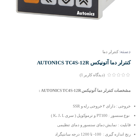
دسته:
کنترلر دما
کنترلر دما آتونیکس AUTONICS TC4S-12R
(دیدگاه کاربر
1
)
مشخصات کنترلر دما آتونیکس AUTONICS TC4S-12R :
خروجی : دارای ۲ خروجی رله و SSR
نوع سنسور : PT100 و ترموکوپل ( سری K، J، L )
قابلیت : نمایش دمای سنسور و دمای تنظیمی
رنج اندازه گیری : 100- تا 1200 درجه سانتیگراد