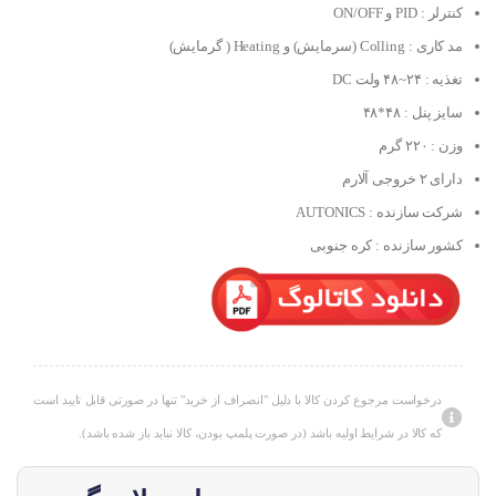
کنترلر : PID و ON/OFF
مد کاری : Colling (سرمایش) و Heating ( گرمایش)
تغذیه : ۲۴~۴۸ ولت DC
سایز پنل : ۴۸*۴۸
وزن : ۲۲۰ گرم
دارای ۲ خروجی آلارم
شرکت سازنده : AUTONICS
کشور سازنده : کره جنوبی
درخواست مرجوع کردن کالا با دلیل "انصراف از خرید" تنها در صورتی قابل تایید است
که کالا در شرایط اولیه باشد (در صورت پلمپ بودن، کالا نباید باز شده باشد).