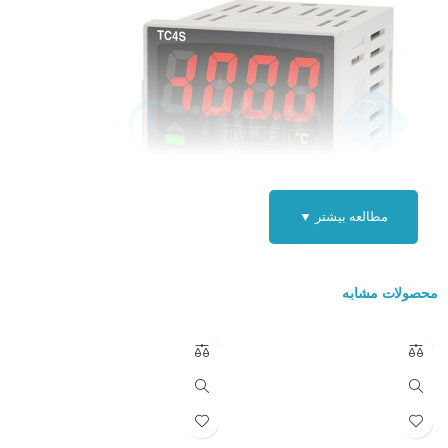
مطالعه بیشتر ▼
ویژگی کنترلر دما آتونیکس AUTONICS TC4S-12R :
محصولات مشابه
کنترلر دما آتونیکس
مدل
TC4S-12R
ترموستات یکی از بهترین و کم هزینه
ترین را برای کنترل دما با عملکرد اساسی و بهبود یافته میباشد .
معمولا کنترل دما را با الگوریتم کنترل pid و سرعت نمونه برداری ۱۰۰
متربر ثانیه به دست می آورند و جهت بهبود بخشیدن به کنترل موثر و