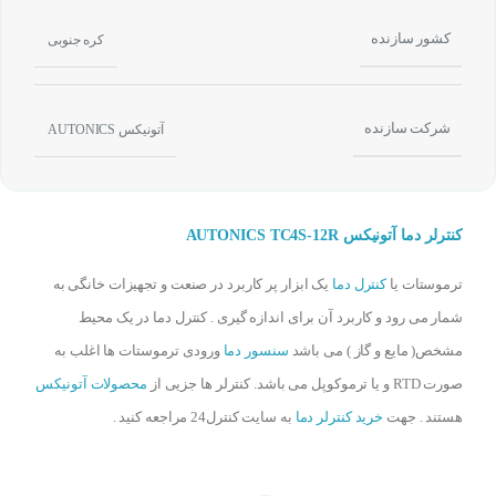
کشور سازنده
کره جنوبی
شرکت سازنده
آتونیکس AUTONICS
کنترلر دما آتونیکس AUTONICS TC4S-12R
ترموستات یا
کنترل دما
یک ابزار پر کاربرد در صنعت و تجهیزات خانگی به
شمار می رود و کاربرد آن برای اندازه گیری . کنترل دما در یک محیط
مشخص( مایع و گاز ) می باشد
سنسور دما
ورودی ترموستات ها اغلب به
صورت RTD و یا ترموکوپل می باشد. کنترلر ها جزیی از
محصولات آتونیکس
هستند . جهت
خرید کنترلر دما
به سایت کنترل24 مراجعه کنید .