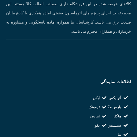
تغذیه ۲۲۰ ولت AC
کالاهای عرضه شده در این فروشگاه دارای ضمانت اصالت کالا هستند. این
شرکت سازنده : CONOTEC
مجموعه در اجرای پروژه های اتوماسیون صنعتی آماده همکاری با کارفرمایان
کشورسازنده : کره جنوبی
صنعت برق می باشد. کارشناسان ما همواره اماده پاسخگویی و مشاوره به
خریداران و همکاران محترم می باشد.
اطلاعات نمایندگی
آتونیکس
اپکن
پارس مگا
ترموتک
هاگلر
امرون
سنسیس
تکو
تتا