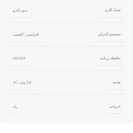
تعداد آلارم
بدون آلارم
سیستم کنترلی
,
افزایشی
کاهشی
حافظه برنامه
ON/OFF
تغذیه
220 ولت AC
خروجی
رله