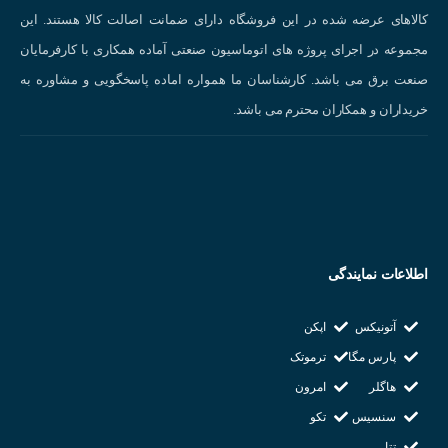
50 میلی متر
کالاهای عرضه شده در این فروشگاه دارای ضمانت اصالت کالا هستند. این
مجموعه در اجرای پروژه های اتوماسیون صنعتی آماده همکاری با کارفرمایان
قطر داخلی کوپلینگ(d1)
صنعت برق می باشد. کارشناسان ما همواره اماده پاسخگویی و مشاوره به
خریداران و همکاران محترم می باشد.
۸ میلی متر
قطر داخلی کوپلینگ(d2)
14 میلی متر
قطر خارجی کوپلینگ (D)
اطلاعات نمایندگی
48 میلی متر
آتونیکس
اپکن
پارس مگا
ترموتک
حداکثر سرعت (RPM)
هاگلر
امرون
3۰۰۰
سنسیس
تکو
تتا