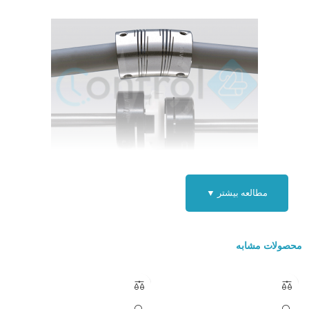
کوپلینگ سانگیل کره جنوبی
مطالعه بیشتر ▼
نشانه های خرابی کوپلینگ :
سر و صدای غیر طبیعی مانند صدای شبیه ترمز ماشین و صدای ضربه
محصولات مشابه
ارتعاش (لرزش) یا تکان غیر منتظره
خرابی در آب بندها که با نشت روغن و یا آلودگی خود را نشان می دهند
دلایل اصلی خرابی به غیر از تعمیر و نگهداری نامناسب عبارتند از :