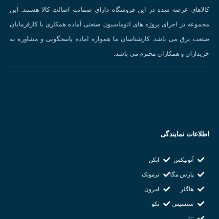
18.5 میلی متر
کالاهای عرضه شده در این فروشگاه دارای ضمانت اصالت کالا هستند. این
مجموعه در اجرای پروژه های اتوماسیون صنعتی آماده همکاری با کارفرمایان
قطر داخلی کوپلینگ(d1)
صنعت برق می باشد. کارشناسان ما همواره اماده پاسخگویی و مشاوره به
5 میلی متر
خریداران و همکاران محترم می باشد.
قطر داخلی کوپلینگ(d2)
5 میلی متر
قطر خارجی کوپلینگ (D)
اطلاعات نمایندگی
19 میلی متر
آتونیکس
اپکن
حداکثر سرعت (RPM)
پارس مگا
ترموتک
هاگلر
امرون
24000
سنسیس
تکو
تتا