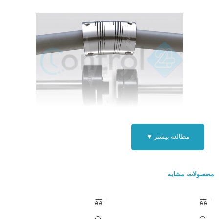
کوپلینگ سانگیل کره جنوبی
مطالعه بیشتر ▼
نشانه های خرابی کوپلینگ :
سر و صدای غیر طبیعی مانند صدای شبیه ترمز ماشین و صدای ضربه
محصولات مشابه
ارتعاش (لرزش) یا تکان غیر منتظره
خرابی در آب بندها که با نشت روغن و یا آلودگی خود را نشان می دهند
دلایل اصلی خرابی به غیر از تعمیر و نگهداری نامناسب عبارتند از :