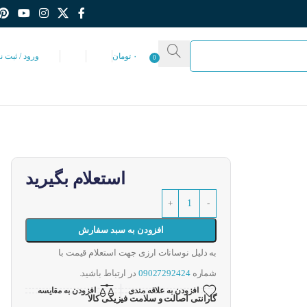
۰
تومان
ورود / ثبت ن
0
استعلام بگیرید
افزودن به سبد سفارش
به دلیل نوسانات ارزی جهت استعلام قیمت با
شماره
09027292424
در ارتباط باشید.
افزودن به علاقه مندی
افزودن به مقایسه
گارانتی اصالت و سلامت فیزیکی کالا