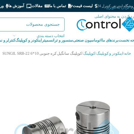
لیست قیمت
تماس با ما
مقالات
آموزش ها
ور
شگاه اینترنتی کنترل 24
رد کردن به ناوبری
رد کردن به محتوای اصلی
انتخاب دسته بندی
ه نخست
برندهای ما
اتوماسیون صنعتی
سنسور و ترانسمیتر
اینکودر و کوپلینگ
کنترلر و ن
خانه
اینکودر و کوپلینگ
کوپلینگ
کوپلینگ سانگیل کره جنوبی SUNGIL SRB-22 6*10