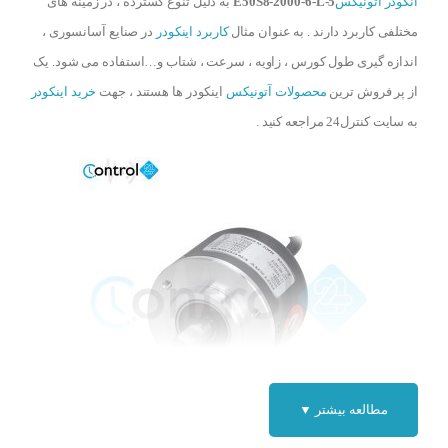
انکودر آتونیکس
E50S8-2000-6-L-5
به دلیل تنوع گسترده ، در زمینه های
مختلفی کاربرد دارند . به عنوان مثال
کاربرد اینکودر
در صنایع آسانسوری ،
اندازه گیری طول کورس ، زاویه ، سرعت ، شتاب و…استفاده می شود. یک
از پر فروش ترین
محصولات آتونیکس
اینکودر ها هستند ، جهت
خرید اینکودر
به سایت کنترل24 مراجعه کنید .
مطالعه بیشتر ▼