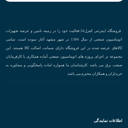
اندازه قطر خارجی انکودر بر حسب میلی متر
قطر خارجی شفت انکودر برای مدل افزایشی و قطر داخلی برای هالو
شافت
فروشگاه اینترنتی کنترل24 فعالیت خود را در زمینه تامین و عرضه تجهیزات
دقت و نوع سیگنال خروجی
اتوماسیون صنعتی از سال 1394 در شهر مشهد آغاز نموده است. تمامی
نوع ولتاژ و تغذیه مورد نیاز
کالاهای عرضه شده در این فروشگاه دارای ضمانت اصالت کالا هستند. این
میزان پالس درخواستی انکودر
مشخصات انکودر ۲۰۰۰ پالس آتونیکس AUTONICS E50S8-2000-6-
مجموعه در اجرای پروژه های اتوماسیون صنعتی آماده همکاری با کارفرمایان
L-5 :
صنعت برق می باشد. کارشناسان ما همواره اماده پاسخگویی و مشاوره به
خریداران و همکاران محترم می باشد.
قطر بدنه : ۵۰ میلی متر
قطر شافت : ۸ میلی متر
رزولیشن (پالس خروجی) : 2000 پالس
ولتاژ تغذیه : ۵ ولت DC
فازهای خروجی : Aُ ، Bُ ، Zُ، A ، B ، Z
شرکت سازنده : AUTONICS
اطلاعات نمایندگی
کشور سازنده : کره جنوبی