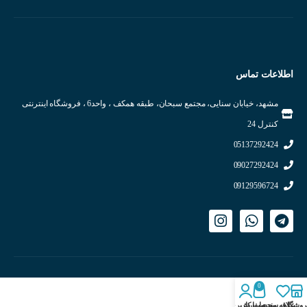
اطلاعات تماس
مشهد، خیابان سنایی، مجتمع سبحان، طبقه همکف ، واحد6 ، فروشگاه اینترنتی
کنترل 24
05137292424
09027292424
09129596724
0
روشگاه
علاقه مندی
سبد سفارش
حساب کاربری من