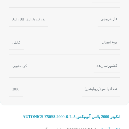
فاز خروجی
Aُ ، Bُ ، Zُ، A ، B ، Z
نوع اتصال
کابلی
کشور سازنده
کره جنوبی
تعداد پالس(رزولیشن)
2000
انکودر 2000 پالس آتونیکس AUTONICS E50S8-2000-6-L-5