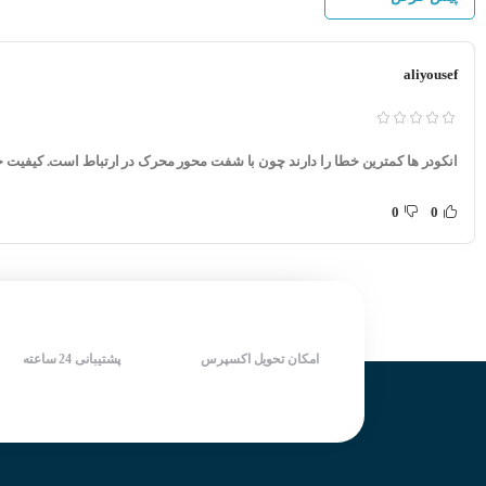
شرکت سازنده : OPKON
در هنگام خرید انکو
کشور سازنده : ترکیه
مدل انکودر موردنیاز (1- نسبی 2-افزایشی 3
aliyousef
اندازه قطر خارجی
قطر خارجی شفت ان
انکودر ها کمترین خطا را دارند چون با شفت محور محرک در ارتباط است. کیفیت 
دقت و نوع سیگنال
نوع ولتاژ و تغذیه م
0
0
میزان پالس درخوا
مشخصات انکودر ۲۵۰۰ پالس آتونیکس UTONICS E50S8-2500-6-L-5
قطر بدنه : ۵۰ میلی متر
قطر شافت : ۸ میلی متر
امکان تحویل اکسپرس
پشتیبانی 24 ساعته
رزولیشن (پالس خروجی) :
ولتاژ تغذیه : ۵ ولت DC
فازهای خروجی : Aُ ، Bُ ، Zُ، A ، B ، Z
شرکت سازنده : AUTONICS