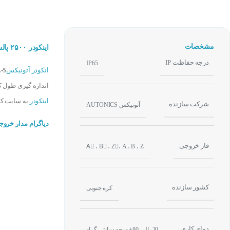
مشخصات
اینکودر ۲۵۰۰ پالس آتونیکس AUTONICS E50S8-2500-6-L-5
درجه حفاظت IP
IP65
انکودر آتونیکس
-5
اندازه گیری طول 
اینکودر
به سایت کنترل24 مراجع
شرکت سازنده
آتونیکس AUTONICS
دیاگرام مدار خروجی اینکو
فاز خروجی
Aُ ، Bُ ، Zُ، A ، B ، Z
کشور سازنده
کره جنوبی
دمای کاری
20- الی 80+ درجه سانتی گراد