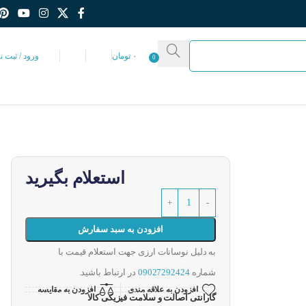
۰
تومان
ورود / ثبت ن
0
استعلام بگیرید
افزودن به سبد سفارش
به دلیل نوسانات ارزی جهت استعلام قیمت با
شماره
09027292424
در ارتباط باشید.
افزودن به علاقه مندی
افزودن به مقایسه
گارانتی اصالت و سلامت فیزیکی کالا