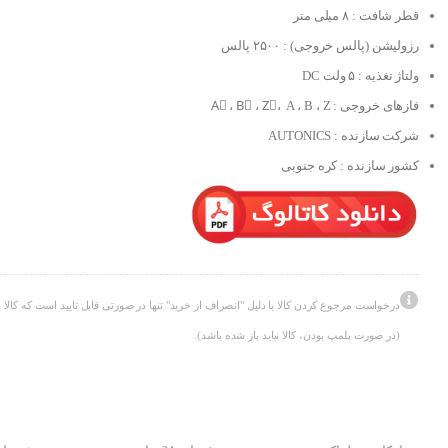
قطر شافت : ۸ میلی متر
رزولیشن (پالس خروجی) : ۲۵۰۰ پالس
ولتاژ تغذیه : ۵ ولت DC
فازهای خروجی : Aُ ، Bُ ، Zُ، A ، B ، Z
شرکت سازنده : AUTONICS
کشور سازنده : کره جنوبی
درخواست مرجوع کردن کالا با دلیل "انصراف از خرید" تنها در صورتی قابل تایید است که کالا د
(در صورت پلمپ بودن، کالا نباید باز شده باشد).