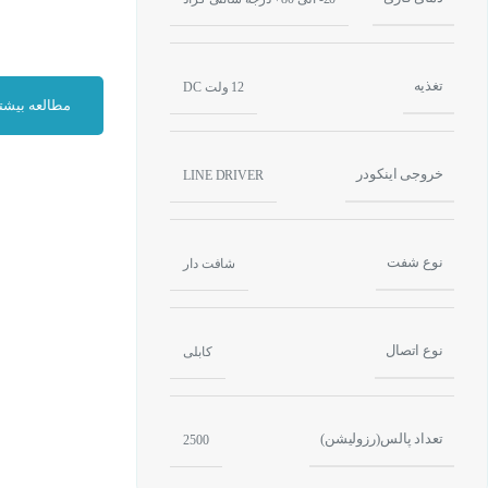
تغذیه
12 ولت DC
مطالعه بیشت
خروجی اینکودر
LINE DRIVER
خروجی های اینکودر آتونیکس 0-6-L-5
۲ سیم تغذیه و ۶ سیم جهت فازهای خروجی Aُ ، Bُ ، Zُ، A ، B ، Z می باشند که داریم:
نوع شفت
شافت دار
سیم قهوه ای: جهت تغذیه
سیم آبی: جهت تغذیه – ای
نوع اتصال
سیم مشکی: جهت ف
کابلی
سیم قرمز: جهت فا
سیم سفید: جهت فا
تعداد پالس(رزولیشن)
2500
سیم سفید: جهت فاز
سیم نارنجی: جهت 