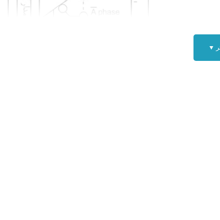
ر ▼
خروجی اینکودر
AUTONICS E50S8-250 :
 + اینکودر (۵ ولت DC)
نکودر (۰ ولت DC)
از خروجی A
ز خروجی ُA
ز خروجی B
 خروجی ُB
فاز خروجی Z