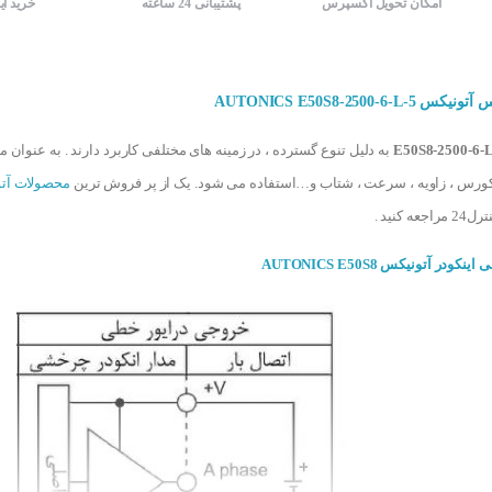
امکان تحویل اکسپرس
پشتیبانی 24 ساعته
خرید ای
E50S8-2500-6-L
به دلیل تنوع گسترده ، در زمینه های مختلفی کاربرد دارند . به عنوان م
کورس ، زاویه ، سرعت ، شتاب و…استفاده می شود. یک از پر فروش ترین
محصولات آت
ه کنید .
در آتونیکس AUTONICS E50S8