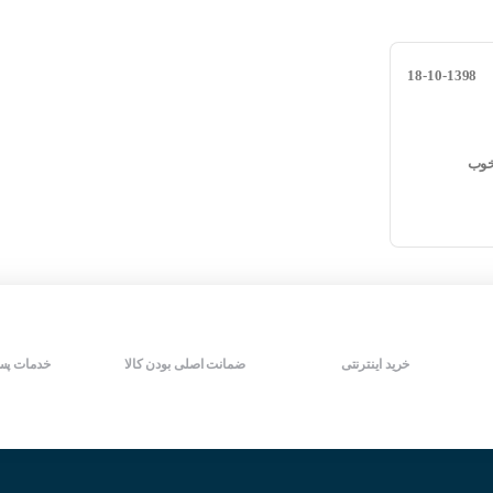
شرکت سازنده : OPKON
در باید چه نکاتی توجه داشت ؟
کشور سازنده : ترکیه
-مطلق)
18-10-1398
 انکودر بر حسب میلی متر
کودر برای مدل افزایشی و قطر داخلی برای هالو شافت
خوب
 خروجی
ورد نیاز
ستی انکودر
A :
خرید اینترنتی
ضمانت اصلی بودن کالا
خدمات پس
 ۲۵۰۰ پالس