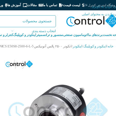
لیست قیمت
تماس با ما
مقالات
آموزش ها
ور
شگاه اینترنتی کنترل 24
رد کردن به ناوبری
رد کردن به محتوای اصلی
انتخاب دسته بندی
ه نخست
برندهای ما
اتوماسیون صنعتی
سنسور و ترانسمیتر
اینکودر و کوپلینگ
کنترلر و ن
خانه
اینکودر و کوپلینگ
اینکودر
انکودر ۲۵۰۰ پالس آتونیکس AUTONICS E50S8-2500-6-L-5