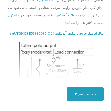
مختلفی کاربرد دارند . به عنوان مثال
کاربرد اینکودر
در صنایع آسانسوری ،
اندازه گیری طول کورس ، زاویه ، سرعت ، شتاب و…استفاده می شود. یک
از پر فروش ترین
محصولات آتونیکس
اینکودر ها هستند ، جهت
خرید اینکودر
به سایت کنترل24 مراجعه کنید .
دیاگرام مدار خروجی اینکودر آتونیکس AUTONICS E50S8-360-3-T-24 :
مطالعه بیشتر ▼
دیاگرام مدار خروجی اینکودر آتونیکس