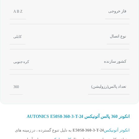
فاز خروجی
A B Z
نوع اتصال
کابلی
کشور سازنده
کره جنوبی
تعداد پالس(رزولیشن)
360
انکودر 360 پالس آتونیکس AUTONICS E50S8-360-3-T-24
انکودر آتونیکس
E50S8-360-3-T-24
به دلیل تنوع گسترده ، در زمینه های