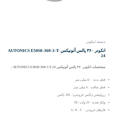
دسته:
اینکودر
انکودر ۳۶۰ پالس آتونیکس AUTONICS E50S8-360-3-T-
24
مشخصات انکودر ۳۶۰ پالس آتونیکس AUTONICS E50S8-360-3-T-24 :
قطر بدنه : ۵۰ میلی متر
قطر شافت : ۸ میلی متر
رزولیشن (پالس خروجی) : 360 پالس
ولتاژ تغذیه : 24 ولت DC
فازهای خروجی : A ، B ، Z