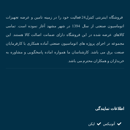
نوع ولتاژ و تغذیه مورد نیاز
میزان پالس درخواستی انکودر
مشخصات انکودر ۳۶۰ پالس آتونیکس AUTONICS E50S8-360-3-T-
فروشگاه اینترنتی کنترل24 فعالیت خود را در زمینه تامین و عرضه تجهیزات
24 :
اتوماسیون صنعتی از سال 1394 در شهر مشهد آغاز نموده است. تمامی
کالاهای عرضه شده در این فروشگاه دارای ضمانت اصالت کالا هستند. این
قطر بدنه : ۵۰ میلی متر
مجموعه در اجرای پروژه های اتوماسیون صنعتی آماده همکاری با کارفرمایان
قطر شافت : ۸ میلی متر
صنعت برق می باشد. کارشناسان ما همواره اماده پاسخگویی و مشاوره به
رزولیشن (پالس خروجی) : 360 پالس
خریداران و همکاران محترم می باشد.
ولتاژ تغذیه : 24 ولت DC
فازهای خروجی : A ، B ، Z
شرکت سازنده : AUTONICS
کشور سازنده : کره جنوبی
اطلاعات نمایندگی
آتونیکس
اپکن