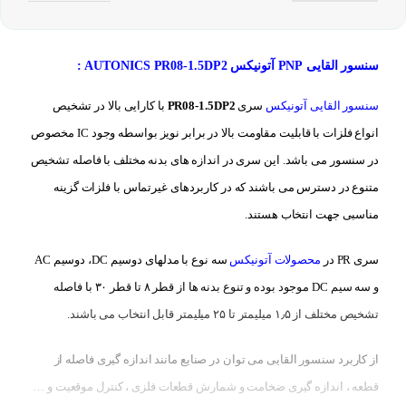
سنسور القایی PNP آتونیکس AUTONICS PR08-1.5DP2 :
سنسور القایی آتونیکس
سری
PR08-1.5DP2
با کارایی بالا در تشخیص
انواع فلزات با قابلیت مقاومت بالا در برابر نویز بواسطه وجود IC مخصوص
در سنسور می باشد. این سری در اندازه های بدنه مختلف با فاصله تشخیص
متنوع در دسترس می باشند که در کاربردهای غیرتماس با فلزات گزینه
مناسبی جهت انتخاب هستند.
سری PR در
محصولات آتونیکس
سه نوع با مدلهای دوسیم DC، دوسیم AC
و سه سیم DC موجود بوده و تنوع بدنه ها از قطر ۸ تا قطر ۳۰ با فاصله
تشخیص مختلف از ۱٫۵ میلیمتر تا ۲۵ میلیمتر قابل انتخاب می باشند.
از کاربرد سنسور القایی می توان در صنایع مانند اندازه گیری فاصله از
قطعه ، اندازه گیری ضخامت و شمارش قطعات فلزی ، کنترل موقعیت و …