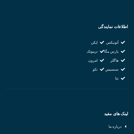
انواع سنسورهای القایی
سنسورهای القایی بر اساس شکل، نوع خروجی، فاصله تشخیص و سایر
اطلاعات نمایندگی
ویژگی‌ها به انواع مختلفی تقسیم می‌شوند:
آتونیکس
اپکن
سنسورهای استوانه‌ای :
پرکاربردترین نوع سنسور القایی هستند.
پارس مگا
ترموتک
سنسورهای تخت :
برای تشخیص اجسام با سطح بزرگ مناسب هستند.
هاگلر
امرون
سنسورهای شیب‌دار :
برای تشخیص اجسام در زوایای مختلف استفاده
سنسیس
تکو
می‌شوند.
تتا
لینک های مفید
درباره ما