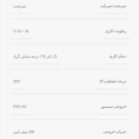
سرتخت/سربلند
سرتخت
رطوبت کاری
30 ~ 95 %
دمای کاری
25- الی 70+ درجه سانتی گراد
درجه حفاظت IP
IP67
خروجی سنسور
PNP-NC
جریان خروجی
200 میلی آمپر