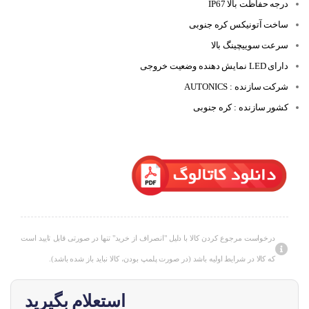
درجه حفاظت بالا IP67
ساخت آتونیکس کره جنوبی
سرعت سوییچینگ بالا
دارای LED نمایش دهنده وضعیت خروجی
شرکت سازنده : AUTONICS
کشور سازنده : کره جنوبی
درخواست مرجوع کردن کالا با دلیل "انصراف از خرید" تنها در صورتی قابل تایید است
که کالا در شرایط اولیه باشد (در صورت پلمپ بودن، کالا نباید باز شده باشد).
استعلام بگیرید