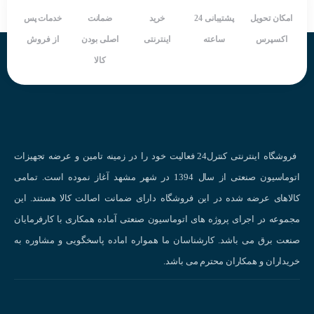
امکان تحویل
پشتیبانی 24
خرید
ضمانت
خدمات پس
کاربرد سنسور القایی در صنعت
اکسپرس
ساعته
اینترنتی
اصلی بودن
از فروش
کالا
مورد استفاده در نوار نقاله برای ثبت تعداد و شمارش قطعات
قابل استفاده در دستگاه های بسته بندی و تعیین موقعیت قطعات فلزی
درماشین آلات CNC
جهت دوران موتور و تعیین سرعت (ب جای انکودر، با استفاده از دو سنسور
در فاصله تعیین شده)
فروشگاه اینترنتی کنترل24 فعالیت خود را در زمینه تامین و عرضه تجهیزات
بالا رفتن ایمنی وسرعت بخشیدن به توقف اضطراری (شناسایی وجود یا
اتوماسیون صنعتی از سال 1394 در شهر مشهد آغاز نموده است. تمامی
عدم وجود قطعه )
کالاهای عرضه شده در این فروشگاه دارای ضمانت اصالت کالا هستند. این
به دلیل داشتن مقاومت IP67 برای صنایع غذایی، فولاد و ماشین سازی
مجموعه در اجرای پروژه های اتوماسیون صنعتی آماده همکاری با کارفرمایان
بسیار مناسب است.
صنعت برق می باشد. کارشناسان ما همواره اماده پاسخگویی و مشاوره به
خریداران و همکاران محترم می باشد.