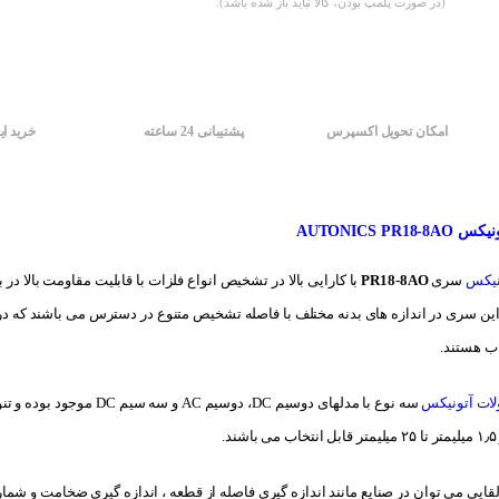
(در صورت پلمپ بودن، کالا نباید باز شده باشد).
امکان تحویل اکسپرس
پشتیبانی 24 ساعته
خرید ای
AUTONICS PR
نیکس
سری
PR18-8AO
ن سری در اندازه های بدنه مختلف با فاصله تشخیص متنوع در دسترس می باشند که در 
ب هستند.
ات آتونیکس
.
لقایی می توان در صنایع مانند اندازه گیری فاصله از قطعه ، اندازه گیری ضخامت و ش