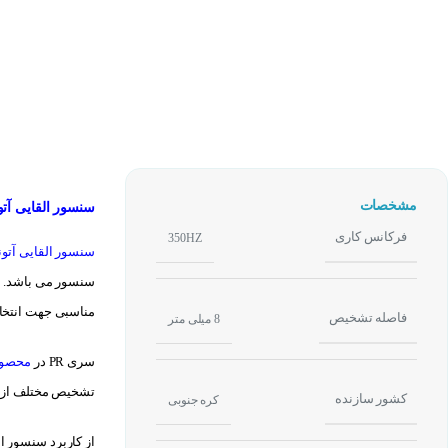
مشخصات
سنسور القایی آتونیکس 18-8AO
فرکانس کاری
350HZ
سنسور القایی آتو
سنسور می باشد. ای
مناسبی جهت انتخا
فاصله تشخیص
8 میلی متر
سری PR در
محصول
تشخیص مختلف از ۱٫۵ میلیمتر تا ۲۵ میلیمتر قابل انتخاب می باشند
کشور سازنده
کره جنوبی
از کاربرد سنسور ا