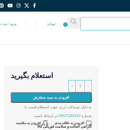
۰
تومان
ورود / ثبت ن
0
استعلام بگیرید
افزودن به سبد سفارش
به دلیل نوسانات ارزی جهت استعلام قیمت با
شماره
09027292424
در ارتباط باشید.
افزودن به علاقه مندی
افزودن به مقایسه
گارانتی اصالت و سلامت فیزیکی کالا