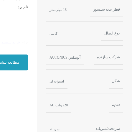
نام برد.
قطر بدنه سنسور
18 میلی متر
نوع اتصال
کابلی
برای
خرید سنسور 
چگونه یک سنسور 
شرکت سازنده
آتونیکس AUTONICS
مطالعه بیشت
اصل
کارکرد سنسور
هنگامی که یک جسم 
شکل
استوانه ای
تغییرات توسط سنس
تغذیه
220 ولت AC
سرتخت/سربلند
سربلند