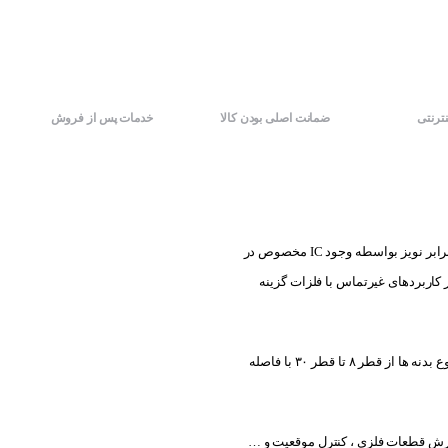
نترنتی
ضمانت اصلی بودن کالا
خدمات پس از فروش
با کارایی بالا در تشخیص انواع فلزات با قابلیت مقاومت بالا در برابر نویز بواسطه وجود IC مخصوص در
کاربردهای غیرتماس با فلزات گزینه
سه نوع با مدلهای دوسیم DC، دوسیم AC و سه سیم DC موجود بوده و تنوع بدنه ها از قطر ۸ تا قطر ۳۰ با فاصله
مارش قطعات فلزی ، کنترل موقعیت و …