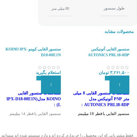
بالا رفتن ایمنی 
طول سنسور
80 میلی متر
به دلیل داشتن مقاومت IP67 برای صنایع غذایی، فولاد و ماشین ساز
محصولات مشابه
انواع سنسورهای ا
سنسور القایی آتونیکس
سنسور القایی کوینو KOINO IPX-
سنسورهای القایی 
D18-08E1N
AUTONICS PRL18-8DP
سنسورهای استوانه‌
۳,۲۶۱,۵۰۰
تومان
استعلام بگیرید
سنسورهای تخت :
ب
افزودن به سبد سفارش
افزودن به سبد سفارش
سنسورهای شیب‌دار
مشخصات سنسور القایی 8 میلی
مشخصات سنسور القایی
متر PNP آتونیکس مدل
KOINO مدل(IPX-D18-08E1N
(L :
AUTONICS PRL18-8DP :
سنسور القایی با قطر 18 میلیمتر
سنسور القایی با قطر ۱۸ میلیمتر
سنسور القایی با فاصله تشخیص 8
سنسور القایی با فاصله تشخیص ۸
میلیمتر
میلیمتر
خروجی PNP و NO
خروجی سنسور NPN و NO
.فقط مشتریانی که این محصول را خریداری کرده اند و وارد سیستم شده اند میتوانند 