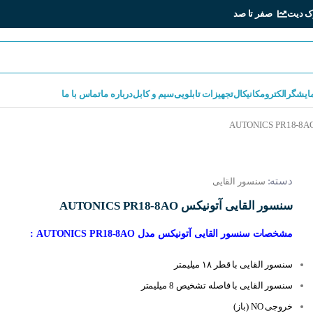
ک دیت
صفر تا صد
مایشگر
الکترومکانیکال
تجهیزات تابلویی
سیم و کابل
درباره ما
تماس با ما
دسته:
سنسور القایی
سنسور القایی آتونیکس AUTONICS PR18-8AO
مشخصات سنسور القایی آتونیکس مدل AUTONICS PR18-8AO :
سنسور القایی با قطر ۱۸ میلیمتر
سنسور القایی با فاصله تشخیص 8 میلیمتر
خروجی NO (باز)