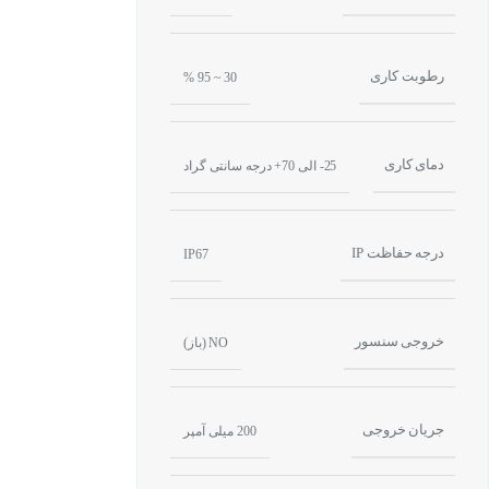
رطوبت کاری
30 ~ 95 %
دمای کاری
25- الی 70+ درجه سانتی گراد
درجه حفاظت IP
IP67
خروجی سنسور
NO (باز)
کاربرد سنسور ال
مورد استفاده در ن
جریان خروجی
200 میلی آمپر
قابل استفاده در دس
جهت دوران موتور و