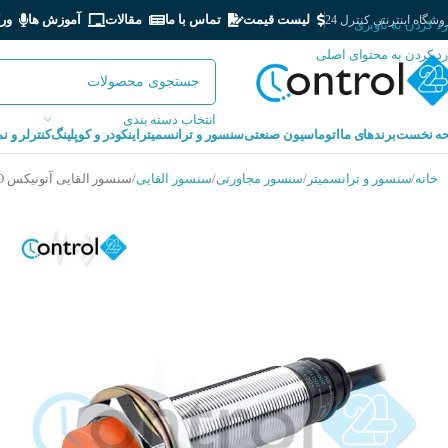
لیست قیمت
تماس با ما
مقالات
آموزش ها
ور
شگاه اینترنتی کنترل 24
رد کردن به ناوبری
رد کردن به محتوای اصلی
انتخاب دسته بندی
ه نخست
برندهای ما
اتوماسیون صنعتی
سنسور و ترانسمیتر
اینکودر و کوپلینگ
کنترلر و ن
خانه
سنسور و ترانسمیتر
سنسور مجاورتی
سنسور القایی
سنسور القایی آتونیکس AUTONICS PR18-8AO