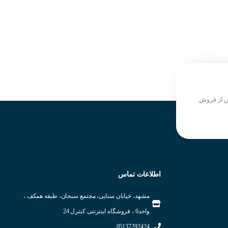
مدل کابلی سه سیمه
ساخت شرکت KOINO کره جنوبی
درجه حفاظت بالا IP67
سرعت سوییچینگ بالا
ساخت شرکت KOINO کره جنوبی
دارای LED نمایش دهنده وضعیت
سرعت سوییچینگ بالا
خروجی
دارای LED نمایش دهنده وضعیت
شرکت سازنده : KOINO
خروجی
کشور سازنده : کره جنوبی
 از فروش
اطلاعات تماس
مشهد، خیابان سنایی، مجتمع سبحان، طبقه همکف ،
واحد6 ، فروشگاه اینترنتی کنترل 24
05137292424