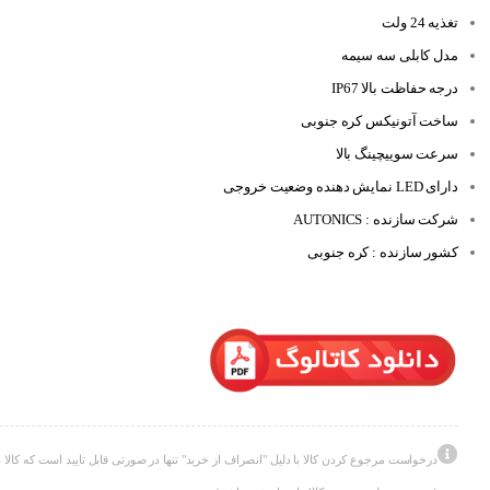
تغذیه 24 ولت
مدل کابلی سه سیمه
درجه حفاظت بالا IP67
ساخت آتونیکس کره جنوبی
سرعت سوییچینگ بالا
دارای LED نمایش دهنده وضعیت خروجی
شرکت سازنده : AUTONICS
کشور سازنده : کره جنوبی
درخواست مرجوع کردن کالا با دلیل "انصراف از خرید" تنها در صورتی قابل تایید است که کالا د