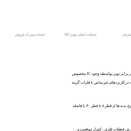
نترنتی
ضمانت اصلی بودن کالا
خدمات پس از فروش
با کارایی بالا در تشخیص انواع فلزات با قابلیت مقاومت بالا در برابر نویز بواسطه وجود IC مخصوص
ر کاربردهای غیرتماس با فلزات گزینه
سه نوع با مدلهای دوسیم DC، دوسیم AC و سه سیم DC موجود بوده و تنوع بدنه ها از قطر ۸ تا قطر ۳۰ با فاصله
مارش قطعات فلزی ، کنترل موقعیت و …