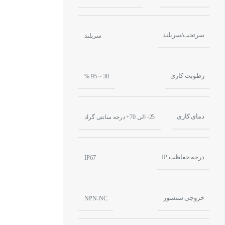
سرتخت/سربلند
سربلند
رطوبت کاری
30 ~ 95 %
دمای کاری
25- الی 70+ درجه سانتی گراد
درجه حفاظت IP
IP67
خروجی سنسور
NPN-NC
کاربرد سنسور ال