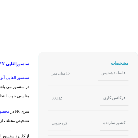
مشخصات
سنسورالقایی NPN آتونیکس AUTONICS PR30-15DN2
فاصله تشخیص
15 میلی متر
سنسور القایی آتو
در سنسور می باشد.
مناسبی جهت انتخا
فرکانس کاری
350HZ
سری PR در
محصول
تشخیص مختلف از ۱٫۵ میلیمتر تا ۲۵ میلیمتر قابل انتخاب می باشند
کشور سازنده
کره جنوبی
از کاربرد سنسور ا