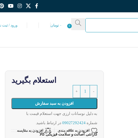
۰
تومان
ورود / ثبت ن
0
استعلام بگیرید
افزودن به سبد سفارش
به دلیل نوسانات ارزی جهت استعلام قیمت با
شماره
09027292424
در ارتباط باشید.
افزودن به علاقه مندی
افزودن به مقایسه
گارانتی اصالت و سلامت فیزیکی کالا