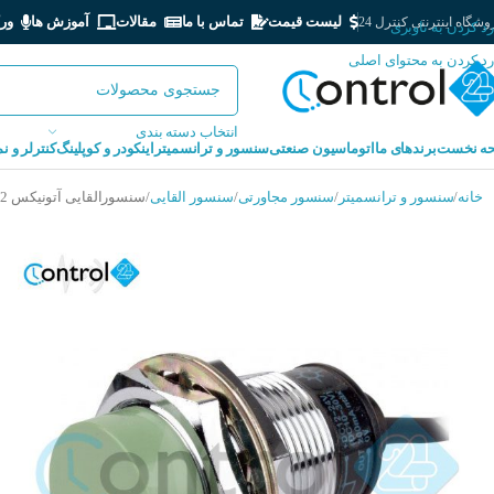
لیست قیمت
تماس با ما
مقالات
آموزش ها
ور
شگاه اینترنتی کنترل 24
رد کردن به ناوبری
رد کردن به محتوای اصلی
انتخاب دسته بندی
ه نخست
برندهای ما
اتوماسیون صنعتی
سنسور و ترانسمیتر
اینکودر و کوپلینگ
کنترلر و ن
خانه
سنسور و ترانسمیتر
سنسور مجاورتی
سنسور القایی
سنسورالقایی آتونیکس AUTONICS PR30-15DN2