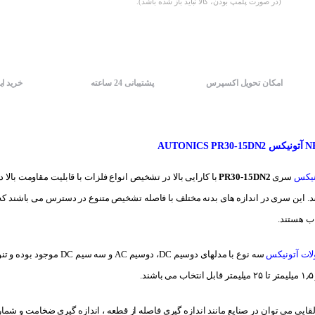
(در صورت پلمپ بودن، کالا نباید باز شده باشد).
امکان تحویل اکسپرس
پشتیبانی 24 ساعته
خرید ای
نیکس
سری
PR30-15DN2
 این سری در اندازه های بدنه مختلف با فاصله تشخیص متنوع در دسترس می باشند که د
ب هستند.
ات آتونیکس
.
لقایی می توان در صنایع مانند اندازه گیری فاصله از قطعه ، اندازه گیری ضخامت و ش