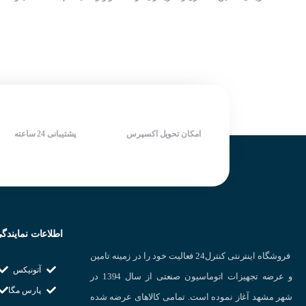
تغذیه 24 ولت
درجه حفاظت بالا IP67
مدل کابلی سه سیمه
ساخت شرکت KOINO کره جنوبی
درجه حفاظت بالا IP67
سرعت سوییچینگ بالا
ساخت آتونیکس کره جنوبی
دارای LED نمایش دهنده وضعیت
سرعت سوییچینگ بالا
خروجی
دارای LED نمایش دهنده وضعیت
شرکت سازنده : KOINO
خروجی
کشور سازنده : کره جنوبی
شرکت سازنده : AUTONICS
کشور سازنده : کره جنوبی
امکان تحویل اکسپرس
پشتیبانی 24 ساعته
اطلاعات نمایندگ
فروشگاه اینترنتی کنترل24 فعالیت خود را در زمینه تامین
آتونیکس
و عرضه تجهیزات اتوماسیون صنعتی از سال 1394 در
پارس مگا
شهر مشهد آغاز نموده است. تمامی کالاهای عرضه شده
در هنگام خرید سنسو