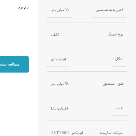
نام برد.
قطر بدنه سنسور
30 میلی متر
نوع اتصال
کابلی
شکل
برای
خرید سنسور 
استوانه ای
مطالعه بیشت
چگونه یک سنسور 
طول سنسور
58 میلی متر
اصل
کارکرد سنسور
هنگامی که یک جسم 
تغییرات توسط سنس
تغذیه
24 ولت DC
شرکت سازنده
آتونیکس AUTONICS