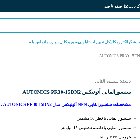
ک دیت
صفر تا صد
مایشگر
الکترومکانیکال
تجهیزات تابلویی
سیم و کابل
درباره ما
تماس با ما
دسته:
سنسور القایی
سنسورالقایی آتونیکس AUTONICS PR30-15DN2
مشخصات سنسورالقایی NPN آتونیکس مدل AUTONICS PR30-15DN2 :
سنسور القایی با قطر 30 میلیمتر
سنسور القایی با فاصله تشخیص 15 میلیمتر
خروجی NPN و NC