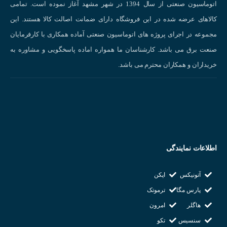
اتوماسیون صنعتی از سال 1394 در شهر مشهد آغاز نموده است. تمامی
کالاهای عرضه شده در این فروشگاه دارای ضمانت اصالت کالا هستند. این
مجموعه در اجرای پروژه های اتوماسیون صنعتی آماده همکاری با کارفرمایان
اینورتر
صنعت برق می باشد. کارشناسان ما همواره اماده پاسخگویی و مشاوره به
کاربردهای اینورتر LS :
خریداران و همکاران محترم می باشد.
کاربردهای اینورتر
در صنایع مختلف : • فن و پمپ : کنترل فن های تهویه ، پمپ های
فاضلاب ، پمپ های صنعتی برای صرفه جویی در مصرف انرژی و کنترل تخلیه. • نوا
نقاله : کنترل سرعت نقاله در خطوط تولید و انبارها. • آسانسور : کنترل دقیق سر
حرکت برای ایمنی و راحتی بیشتر. • ماشین ه
آلات بسته بندی ، ماشین های نساجی و موارد دیگر. • HVAC (گرمایش ، تهو
اطلاعات نمایندگی
کنترل کمپرسورها و فن ها برای تنظیم دما و رطوبت. • روباتیک : کنترل دقیق حرکت
آتونیکس
اپکن
روبات ها
پارس مگا
ترموتک
هاگلر
امرون
سنسیس
تکو