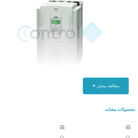
مطالعه بیشتر ▼
اینورتر تک فاز ال اس
شرکت LS کره جنوبی تولید کننده تجهیزات اتوماسیون صنعتی می باشد که در ب
محصولات مشابه
تولید اینورترداری گروه های درایو به نام های :
سری IE5 جهت کاربری سبک_مورد استفاده جهت ورودی تکفاز و ورودی سه فاز (
آزمایشگاهی )