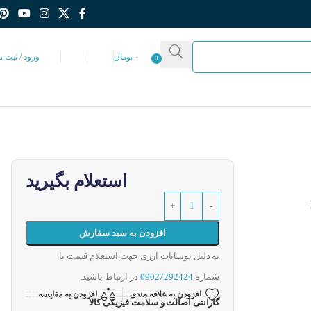
۰
تومان
ورود / ثبت ن
0
استعلام بگیرید
افزودن به سبد سفارش
به دلیل نوسانات ارزی جهت استعلام قیمت با
شماره
09027292424
در ارتباط باشید.
افزودن به علاقه مندی
افزودن به مقایسه
گارانتی اصالت و سلامت فیزیکی کالا