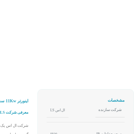
مشخصات
اینورتر 11Kw سه فاز 400V ال اس LS LV0110H100-4COFN
شرکت سازنده
ال اس LS
معرفی شرکت LS :
شرکت ال اس یک ش
درجه حفاظت IP