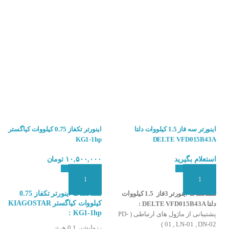
اینورتر یک دستگاه الکترونیکی است که
کانس و ولتاژ موتور موتور انجام می دهد. به عبارت ساده تر ، اینورتر به شما امکان م
رامی راه اندازی و متوقف کنید و صرفه جویی در مصرف انرژی داشته باشید. جهت
خرید این
اینورتر سه فاز 1.5 کیلووات دلتا
اینورتر تکفاز 0.75 کیلووات کیاگستر
KG1-1hp
DELTE VFD015B43A
استعلام بگیرید
۱۰,۵۰۰,۰۰۰
تومان
افزودن به سبد سفارش
افزودن به سبد سفارش
مشخصات اینورتر 3فاز 1.5 کیلووات
مشخصات اینورتر تکفاز 0.75
کیلووات کیاگستر KIAGOSTAR
دلتا DELTE VFD015B43A :
KG1-1hp :
پشتیبانی از ماژول های ارتباطی ( PD-
01 , LN-01 , DN-02 )
رزولیشن 0.1 هرتز