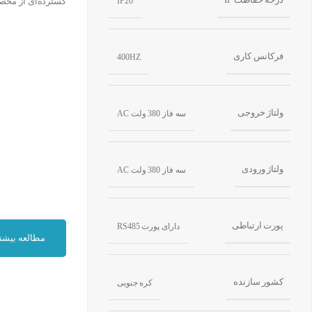
IP20
گسترده‌ای از محصو
فرکانس کاری
400HZ
ولتاژ خروجی
سه فاز 380 ولت AC
ولتاژ ورودی
سه فاز 380 ولت AC
پورت ارتباطی
دارای پورت RS485
مطالعه بیشت
شرکت LS کره جنوبی تولید کننده تجهیزات اتوماسیون صنعتی می باشد که در بخش تولید اینورترداری گروه های درایو به نام های :
کشور سازنده
کره جنوبی