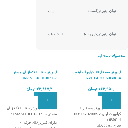
سری IE5 جهت کاربری سبک_مورد استفاده جهت ورودی تکفاز و ورودی سه فاز ( آزمایشگاهی )
سری IP5A جهت کاربری سبک مورد استفاده پمپ و فن
توان اینورتر(اسب)
15 اسب
سری IPGA جهت کاربری عمومی مورد استفاده متوسط
سری IC5 جهت کاربری عمومی مورد استفاده متوسط
توان اینورتر(کیلووات)
11 کیلووات
سری S100 جهت کاربری عمومی و سنگین مورد جرثقیل ها و نورد و گیوتبن
سری IS7 جهت کاربری سنگین مورد استفاده آسانسور و جرثقیل
اینورتر چیست؟
محصولات مشابه
کار را با تغییر فر
تنظیم کنید ، به آ
اینورتر سه فاز 30 کیلووات اینوت
اینورتر 1.5Kw تکفاز آی مستر
IMASTER U1-0150-7
INVT GD200A-030G-4
۱۶۲,۹۵۰,۰۰۰
تومان
۲۲,۸۱۷,۲۰۰
تومان
افزودن به سبد سفارش
افزودن به سبد سفارش
مشخصات اینورتر سه فاز 30
مشخصات اینورتر 1.5Kw تکفاز آی
کیلووات اینوت INVT GD200A-
مستر IMASTER U1-0150-7 :
030G-4 :
دارای کنترلر PID حرفه ای
سری : GD200A