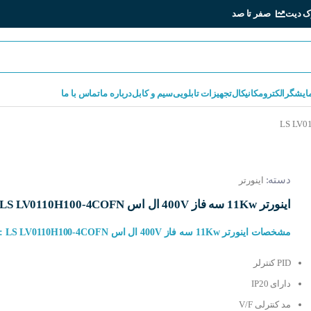
ک دیت
صفر تا صد
مایشگر
الکترومکانیکال
تجهیزات تابلویی
سیم و کابل
درباره ما
تماس با ما
دسته:
اینورتر
اینورتر 11Kw سه فاز 400V ال اس LS LV0110H100-4COFN
مشخصات اینورتر 11Kw سه فاز 400V ال اس LS LV0110H100-4COFN :
PID کنترلر
دارای IP20
مد کنترلی V/F