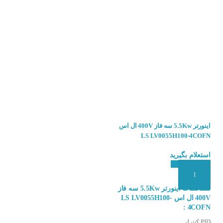
 برای کنترل سرعت و گشتاور AC (جریان متناوب) سه فاز و یک فاز استفاده می شود. این
ی دهد سرعت چرخش موتور را به طور دقیق
ورتر
به سایت کنترل۲۴ مراجعه کنید.
اینورتر 5.5Kw سه فاز 400V ال اس
اینورتر 7.5Kw تکفاز 220V ال اس LS
LV0075H100-2CONN
LS LV0055H100-4COFN
استعلام بگیرید
استعلام بگیرید
افزودن به سبد سفارش
افزودن به سبد سفارش
مشخصات اینورتر 5.5Kw سه فاز
مشخصات اینورتر 7.5Kw تکفاز
400V ال اس LS LV0055H100-
220V ال اس LS LV0075H100-
2CONN :
4COFN :
PID کنترلر
PID کنترلر