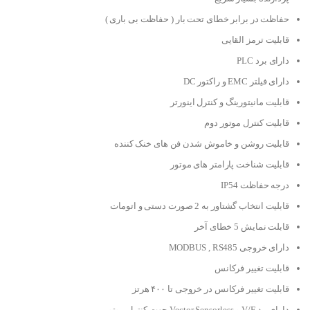
حفاظت در برابر خطای تحت بار ( حفاظت بی باری )
قابلیت ترمز القایی
دارای برد PLC
دارای فیلتر EMC و راکتور DC
قابلیت مانیتورینگ و کنترل اینورتر
قابلیت کنترل موتور دوم
قابلیت روشن و خاموش شدن فن های خنک کننده
قابلیت شناخت پارامتر های موتور
درجه حفاظت IP54
قابلیت انتخاب گشتاور به 2 صورت دستی و اتومات
قابلت نمایش 5 خطای آخر
دارای خروجی MODBUS , RS485
قابلیت تغییر فرکانس
قابلیت تغییر فرکانس در خروجی تا ۴۰۰ هرتز
دارای مد V/F و Vector Sensorless جهت کنترل موتور