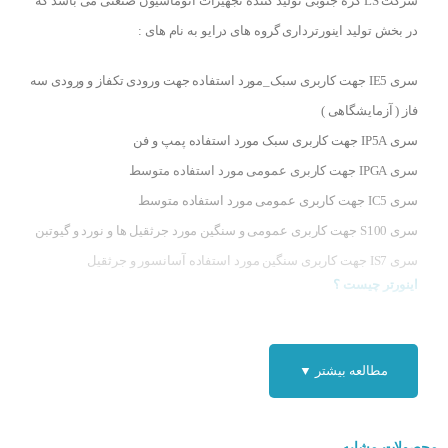
شرکت LS کره جنوبی تولید کننده تجهیزات اتوماسیون صنعتی می باشد که
در بخش تولید اینورترداری گروه های درایو به نام های :
سری IE5 جهت کاربری سبک_مورد استفاده جهت ورودی تکفاز و ورودی سه
فاز ( آزمایشگاهی )
سری IP5A جهت کاربری سبک مورد استفاده پمپ و فن
سری IPGA جهت کاربری عمومی مورد استفاده متوسط
سری IC5 جهت کاربری عمومی مورد استفاده متوسط
سری S100 جهت کاربری عمومی و سنگین مورد جرثقیل ها و نورد و گیوتبن
سری IS7 جهت کاربری سنگین مورد استفاده آسانسور و جرثقیل
اینورتر چیست ؟
اینورتر ال اس
SV0008IS7-4
یا درایو AC به دستگاهی گفته می شود که به
کمک آن می توان سرعت یک موتور سه فاز را کنترل کرد، بدون آنکه قدرت
مطالعه بیشتر ▼
و گشتاور موتور کاهش یابد، در واقع درایو به دستگاه گفته می شود که برق
AC را به برق DC تبدیل کرده و سپس برق DC را به برق AC تبدیل می کند
محصولات مشابه