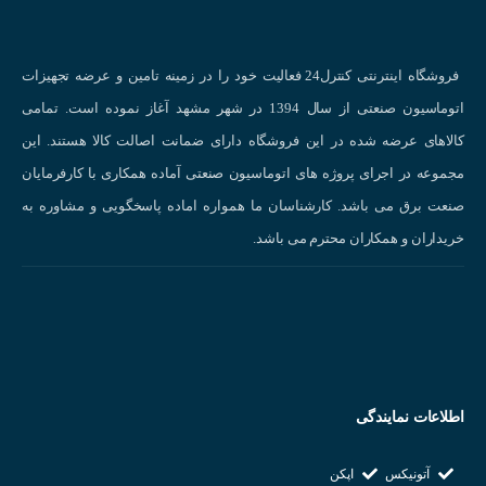
قابلیت ترمز القایی
دارای برد PLC
فروشگاه اینترنتی کنترل24 فعالیت خود را در زمینه تامین و عرضه تجهیزات
دارای فیلتر EMC و راکتور DC
اتوماسیون صنعتی از سال 1394 در شهر مشهد آغاز نموده است. تمامی
قابلیت مانیتورینگ و کنترل اینورتر
کالاهای عرضه شده در این فروشگاه دارای ضمانت اصالت کالا هستند. این
قابلیت کنترل موتور دوم
مجموعه در اجرای پروژه های اتوماسیون صنعتی آماده همکاری با کارفرمایان
قابلیت روشن و خاموش شدن فن های خنک کننده
صنعت برق می باشد. کارشناسان ما همواره اماده پاسخگویی و مشاوره به
قابلیت شناخت پارامتر های موتور
خریداران و همکاران محترم می باشد.
درجه حفاظت IP54
قابلیت انتخاب گشتاور به 2 صورت دستی و اتومات
قابلت نمایش 5 خطای آخر
دارای خروجی MODBUS , RS485
قابلیت تغییر فرکانس
قابلیت تغییر فرکانس در خروجی تا ۴۰۰ هرتز
اطلاعات نمایندگی
دارای مد V/F و Vector Sensorless جهت کنترل موتور
آتونیکس
اپکن
قابلیت کپی تنظیمات