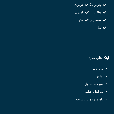
پارس مگا
ترموتک
شرکت سازنده : ال اس LS
هاگلر
امرون
کشور سازنده : کره جنوبی
سنسیس
تکو
تتا
لینک های مفید
درباره ما
تماس با ما
سوالات متداول
شرایط و قوانین
راهنمای خرید از سایت