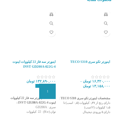
(به تبدیل AC به DC اصطلاحاٌ راکتیفایر و به تبدیل DC به AC اصطلاحاً
اینورتر
گفته می شود) . درایوها در ظرفیت های مختلف با کاربری ها متفاوت
ساخته می شوند.
محصولات ال اس
یکی از پر مصرف ترین برند در بازار
ایران است. جهت خرید
اینورتر
به سایت کنترل۲۴ مراجعه کنید .
اینورتر تکو سری TECO S310
اینورتر سه فاز 22 کیلووات اینوت
4
INVT GD200A-022G-4
۰
۱۶,۳۲۰,۰۰۰
تومان
–
۱۳۲,۸۹۰,۰۰۰
تومان
۱۳,۱۵۸,۰۰۰
تومان
ا
افزودن به سبد سفارش
انتخاب گزینه ها
مشخصات اینورتر سه فاز 22 کیلووات
اینوت
مشخصات اینورتر تکو سری TECO S310
:
اینوت INVT GD200A-022G-4 :
سر
دارای رنج از ۰٫۳۷کیلووات (۰٫۵ اسب) تا
سری : GD200A
توان 
۱٫۵ کیلووات (۲ اسب)
توان (Kw) : 22 کیلووات
اینورتر سه فاز ال اس
ولت
دارای ۵ ورودی دیجیتال