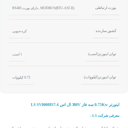
پورت ارتباطی
,
MODBUS(RTU-ASCII)
دارای پورت RS485
کشور سازنده
کره جنوبی
توان اینورتر(اسب)
1 اسب
توان اینورتر(کیلووات)
0.75 کیلووات
اینورتر 0.75Kw سه فاز 380V ال اس LS SV0008IS7-4
معرفی شرکت LS :