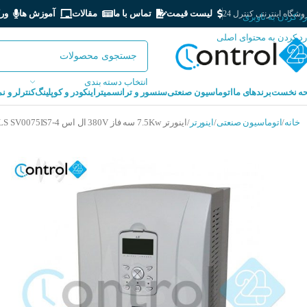
لیست قیمت
تماس با ما
مقالات
آموزش ها
ور
شگاه اینترنتی کنترل 24
رد کردن به ناوبری
رد کردن به محتوای اصلی
انتخاب دسته بندی
ه نخست
برندهای ما
اتوماسیون صنعتی
سنسور و ترانسمیتر
اینکودر و کوپلینگ
کنترلر و ن
خانه
اتوماسیون صنعتی
اینورتر
اینورتر 7.5Kw سه فاز 380V ال اس LS SV0075IS7-4