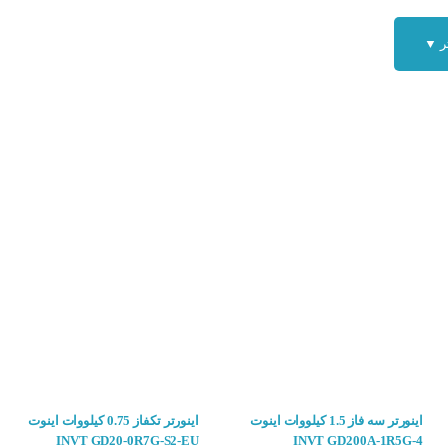
ر ▼
اینورتر سه فاز ال اس
اینورتر یک دستگاه الکترونیکی است که
کانس و ولتاژ موتور موتور انجام می دهد. به عبارت ساده تر ، اینورتر به شما امکان م
رامی راه اندازی و متوقف کنید و صرفه جویی در مصرف انرژی داشته باشید. جهت
خرید این
اینورتر سه فاز 1.5 کیلووات اینوت
اینورتر تکفاز 0.75 کیلووات اینوت
INVT GD20-0R7G-S2-EU
INVT GD200A-1R5G-4