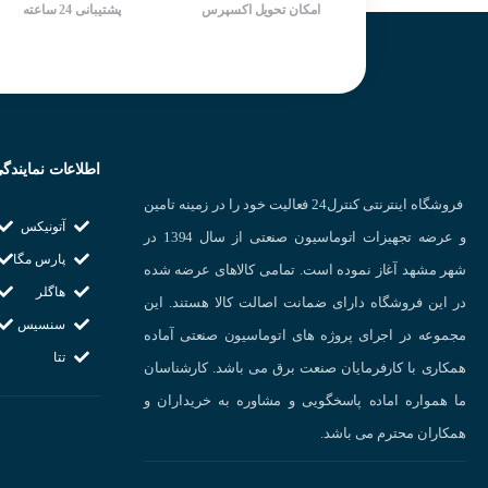
امکان تحویل اکسپرس
پشتیبانی 24 ساعته
دارای تاییدیه های UL 508C, CSA
C22.2 no .14, IEC 61800-5-1, IEC
61800-3
دارای ۲ خروجی آنالوگ به صورت
ولتاژ ۰~۱۰v و جریان یا۴~۲۰mA
قابل تنظیم بر روی ۱۷ حالت مختلف
شرکت سازنده : تتا TETA
اطلاعات نمایندگ
کشور سازنده : چین
فروشگاه اینترنتی کنترل24 فعالیت خود را در زمینه تامین
کاربردهای اینورتر LS 
آتونیکس
و عرضه تجهیزات اتوماسیون صنعتی از سال 1394 در
کاربردهای اینورتر
د
پارس مگا
شهر مشهد آغاز نموده است. تمامی کالاهای عرضه شده
انرژی و کنترل تخلی
هاگلر
در این فروشگاه دارای ضمانت اصالت کالا هستند. این
سنسیس
مجموعه در اجرای پروژه های اتوماسیون صنعتی آماده
کنترل کمپرسورها و
تتا
همکاری با کارفرمایان صنعت برق می باشد. کارشناسان
ما همواره اماده پاسخگویی و مشاوره به خریداران و
همکاران محترم می باشد.