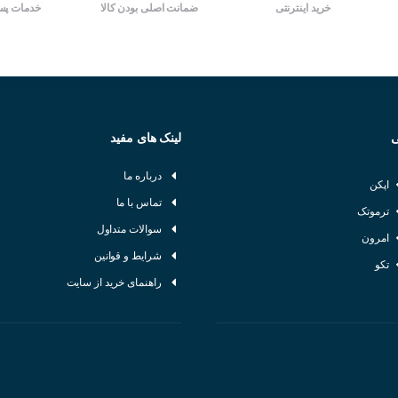
خرید اینترنتی
ضمانت اصلی بودن کالا
خدمات پس
اینورتر
ی
لینک های مفید
:
درباره ما
اپکن
تماس با ما
ر صنایع مختلف : • فن و پمپ : کنترل فن های تهویه ، پمپ های آب و فاضلاب ، پمپ 
ترموتک
سوالات متداول
ه. • نوار نقاله : کنترل سرعت نقاله در خطوط تولید و انبارها. • آسانسور : کنترل دقی
امرون
شرایط و قوانین
تکو
راهنمای خرید از سایت
 فن ها برای تنظیم دما و رطوبت. • روباتیک : کنترل دقیق حرکت روبات ها