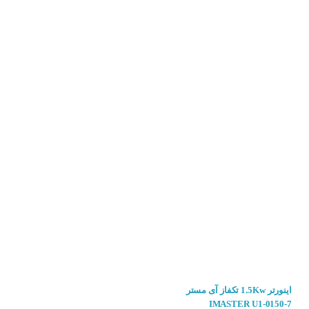
 برای کنترل سرعت و گشتاور AC (جریان متناوب) سه فاز و یک فاز استفاده می شود. این
ی دهد سرعت چرخش موتور را به طور دقیق
ورتر
به سایت کنترل۲۴ مراجعه کنید.
اینورتر 1.5Kw تکفاز آی مستر
اینورتر سه فاز 5.5 کیلووات دلتا
DELTE VFD055B43A
IMASTER U1-0150-7