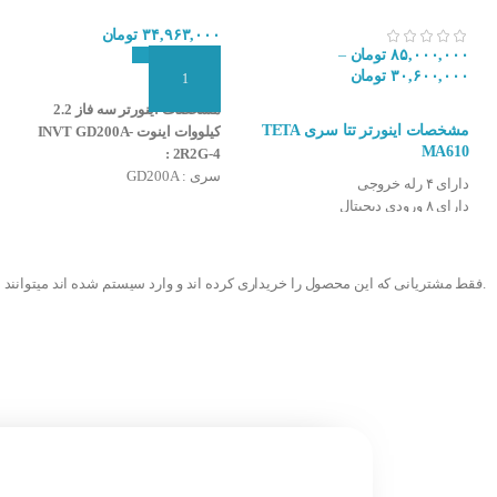
۳۴,۹۶۳,۰۰۰
تومان
۸۵,۰۰۰,۰۰۰
تومان
–
۳۰,۶۰۰,۰۰۰
تومان
افزودن به سبد سفارش
مشخصات اینورتر سه فاز 2.2
انتخاب گزینه ها
مشخصات اینورتر تتا سری TETA
کیلووات اینوت INVT GD200A-
MA610
2R2G-4 :
سری : GD200A
دارای ۴ رله خروجی
توان (Kw) : 2.2 کیلووات
دارای ۸ ورودی دیجیتال
ولتاژ ورودی : 380 ولت (سه فاز)
دارای هیتسینگ و فن
ولتاژ خروجی : 380 ولت (سه فاز)
قابلیت تغییر فرکانس در خروجی تا
قابلیت تغییر فرکانس در خروجی تا
۴۰۰ هرتز
.فقط مشتریانی که این محصول را خریداری کرده اند و وارد سیستم شده اند میتوانند 
630 هرتز
دارای مد V/F و Vector Sensorless
قابلیت کنترل خودکار گشتاور موتور
جهت کنترل موتور
دارای مد V/F جهت کنترل موتور
دارای رنج از ۳٫۷ کیلووات (۵ اسب) تا
دارای خروجی مدباس RS485
۱۵ کیلووات (۲۰ اسب)
دارای کنترل کننده PID/PG
دارای یک ورودی و یک خروجی پالس
شرکت سازنده : INVT
(فرکانس بالا ۵۰ KHz )
کشور سازنده : چین
دمای ذخیره سازی -۳۰~ ۶۰ ̊ C و
دمای عملکرد -۱۰~ ۵۰ ̊ C
دارای ۲ ورودی آنالوگ به صورت ولتاژ
۰~۱۰v و جریان یا۴~۲۰mA