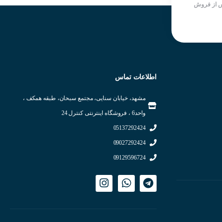
استفاده در مکان های تحت آسیب
 از فروش
شرکت سازنده : DELTE
قابلیت نصب مقاومت ترمز بدون نیاز
کشور سازنده : چین
به تجهیزات اضافه ( یونیت ترمز ) به
دلیل وجود چاپر داخلی
شرکت سازنده : IMASTER
کشور سازنده : کره جنوبی
اطلاعات تماس
مشهد، خیابان سنایی، مجتمع سبحان، طبقه همکف ،
واحد6 ، فروشگاه اینترنتی کنترل 24
های صنعتی برای صرفه جویی در مصرف
05137292424
ق سرعت و حرکت برای ایمنی و راحتی
09027292424
بیشتر. • ماشین های صنعتی : کنترل سرعت CNC ، ماشین آلات بسته بندی ، ماشین های نساجی و موارد دیگر. • HVAC (گرمایش ، تهویه و لذت) :
09129596724