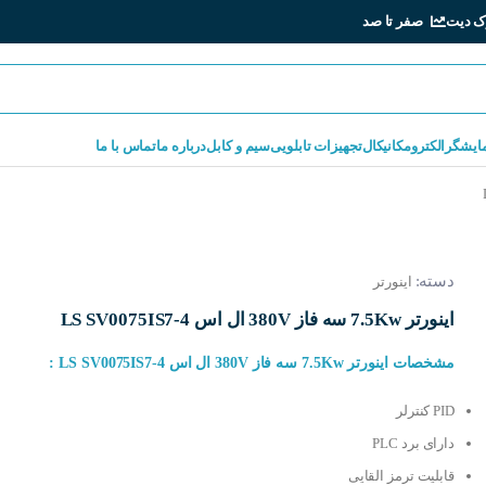
ک دیت
صفر تا صد
مایشگر
الکترومکانیکال
تجهیزات تابلویی
سیم و کابل
درباره ما
تماس با ما
دسته:
اینورتر
اینورتر 7.5Kw سه فاز 380V ال اس LS SV0075IS7-4
مشخصات اینورتر 7.5Kw سه فاز 380V ال اس LS SV0075IS7-4 :
PID کنترلر
دارای برد PLC
قابلیت ترمز القایی