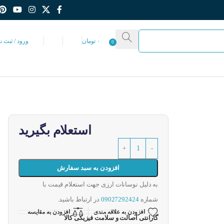
۰
تومان
ورود / ثبت ن
0
استعلام بگیرید
افزودن به سبد سفارش
به دلیل نوسانات ارزی جهت استعلام قیمت با
شماره
09027292424
در ارتباط باشید.
افزودن به علاقه مندی
افزودن به مقایسه
گارانتی اصالت و سلامت فیزیکی کالا