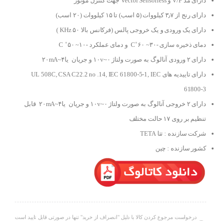
دارای مد V/F و Vector Sensorless جهت کنترل موتور
دارای رنج از ۳٫۷ کیلووات (۵ اسب) تا ۱۵ کیلووات (۲۰ اسب)
دارای یک ورودی و یک خروجی پالس (فرکانس بالا ۵۰ KHz )
دمای ذخیره سازی -۳۰~ ۶۰ ̊ C و دمای عملکرد -۱۰~ ۵۰ ̊ C
دارای ۲ ورودی آنالوگ به صورت ولتاژ ۰~۱۰v و جریان یا۴~۲۰mA
دارای تاییدیه های UL 508C, CSA C22.2 no .14, IEC 61800-5-1, IEC
61800-3
دارای ۲ خروجی آنالوگ به صورت ولتاژ ۰~۱۰v و جریان یا۴~۲۰mA قابل
تنظیم بر روی ۱۷ حالت مختلف
شرکت سازنده : تتا TETA
کشور سازنده : چین
درخواست مرجوع کردن کالا با دلیل "انصراف از خرید" تنها در صورتی قابل تایید است