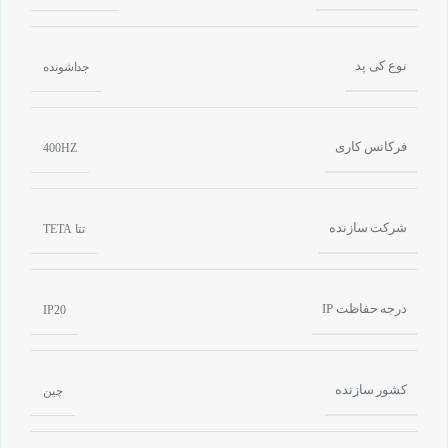
نوع کی پد
جداشونده
فرکانس کاری
400HZ
شرکت سازنده
تتا TETA
درجه حفاظت IP
IP20
کشور سازنده
چین