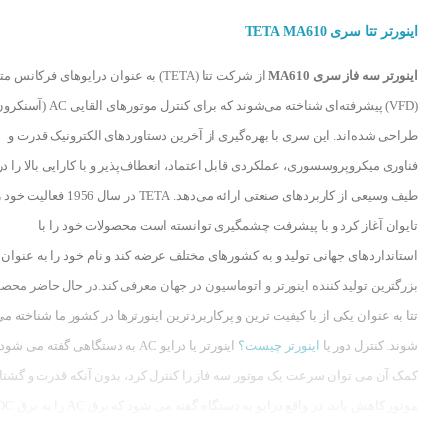
اینورتر تتا سری TETA MA610
اینورتر سه فاز سری MA610
از شرکت تتا (TETA) به عنوان درایوهای فرکانس م
(VFD) پیشرفته‌ای شناخته می‌شوند که برای کنترل موتورهای القایی 
طراحی شده‌اند. این سری با بهره‌گیری از آخرین دستاوردهای الکترونیک قدرت و
فناوری میکروپروسسوری، عملکردی قابل اعتماد، انعطاف‌پذیر و با کارایی بالا را در
طیف وسیعی از کاربردهای صنعتی ارائه می‌دهد. TETA در سال 56
تایوان آغاز کرد و با پیشرفت چشمگیری توانسته است محصولات خود را با
استانداردهای جهانی تولید و به کشورهای مختلف عرضه کند و نام خود را به عنوان
بزرگترین تولید کننده اینورتر و اتوماسیون در جهان معرفی کند.در حال حاضر محص
تتا به عنوان یکی از با کیفیت ترین و پرکاربردترین اینورترها در کشور ما شناخته م
شوند. کنترل دور یا
اینورتر چیست؟
اینورتر یا درایو AC به دستگاهی گفته می ش
کمک آن می توان سرعت یک موتور سه فاز را کنترل کرد، بدون آنکه قدرت و گشتا
موتور کاهش یابد، در واقع درایو به دستگاه گفته می شود که برق C
تبدیل کرده و سپس برق DC را به برق AC تبدیل 