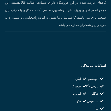
کالاهای عرضه شده در این فروشگاه دارای ضمانت اصالت کالا هستند. این
خروجی : کنتاکت
مجموعه در اجرای پروژه های اتوماسیون صنعتی آماده همکاری با کارفرمایان
نوع عملکرد : فشاری
صنعت برق می باشد. کارشناسان ما همواره اماده پاسخگویی و مشاوره به
دمای کاری : 80 الی 25- درجه سانتی گراد
خریداران و همکاران محترم می باشد.
رطوبت کاری : 85 الی 35 درصد
شرکت سازنده : KACON
کشور سازنده : کره جنوبی
اطلاعات نمایندگی
آتونیکس
اپکن
پارس مگا
ترموتک
هاگلر
امرون
سنسیس
تکو
تتا