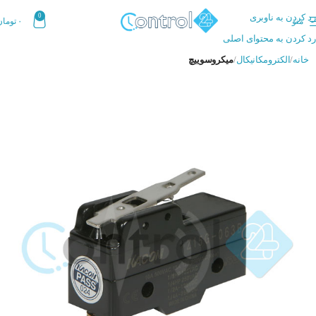
رد کردن به ناوبری
0
منو
۰
تومان
رد کردن به محتوای اصلی
خانه
الکترومکانیکال
میکروسوییچ