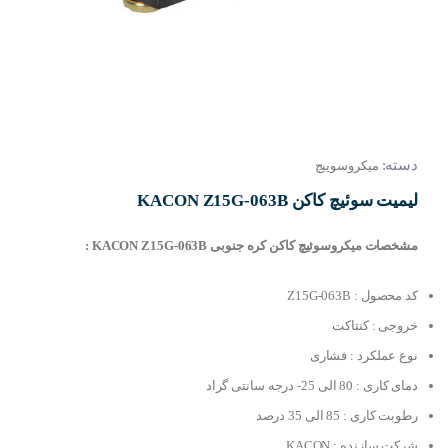
دسته:
میکروسوییچ
لیمیت سوئیچ کاکن KACON Z15G-063B
مشخصات میکروسوئیچ کاکن کره جنوبی KACON Z15G-063B :
کد محصول : Z15G-063B
خروجی : کنتاکت
نوع عملکرد : فشاری
دمای کاری : 80 الی 25- درجه سانتی گراد
رطوبت کاری : 85 الی 35 درصد
شرکت سازنده : KACON