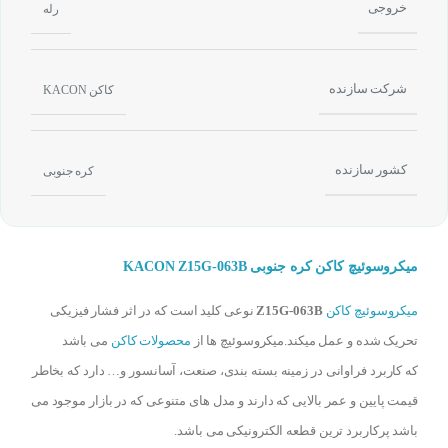
خروجی
رله
شرکت سازنده
کاکن KACON
کشور سازنده
کره جنوبی
میکروسوئیچ کاکن کره جنوبی KACON Z15G-063B
میکروسوئیچ کاکن
Z15G-063B
نوعی کلید است که در اثر فشار فیزیکی
تحریک شده و عمل میکند.میکروسوئیچ ها از
محصولات کاکن
می باشد
که کاربرد فراوانی در زمینه بسته بندی، صنعت، آسانسور و… دارد که بخاطر
قیمت پایین و عمر بالایی که دارند و مدل های متنوعی که در بازار موجود می
باشد پرکاربرد ترین قطعه الکترونیکی می باشد.