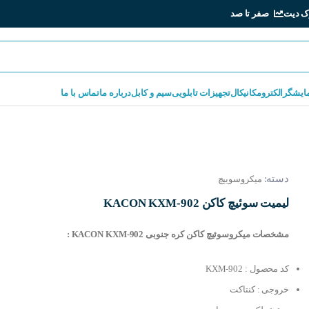
ک دیت
صفر تا صد
مایشگر
الکترومکانیکال
تجهیزات تابلویی
سیم و کابل
درباره ما
تماس با ما
دسته:
میکروسوییچ
لیمیت سوئیچ کاکن KACON KXM-902
مشخصات میکروسوئیچ کاکن کره جنوبی KACON KXM-902 :
کد محصول : KXM-902
خروجی : کنتاکت