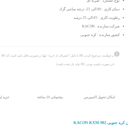
نوع عملکرد : ضربه ای
دمای کاری : 80 الی 25- درجه سانتی گراد
رطوبت کاری : 85 الی 35 درصد
شرکت سازنده : KACON
کشور سازنده : کره جنوبی
درخواست مرجوع کردن کالا با دلیل "انصراف از خرید" تنها در صورتی قابل تایید است که کالا د
(در صورت پلمپ بودن، کالا نباید باز شده باشد).
امکان تحویل اکسپرس
پشتیبانی 24 ساعته
خرید ای
وبی KACON KXM-902