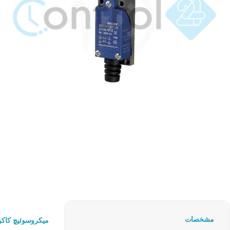
مشخصات
میکروسوئیچ کاکن کره جن