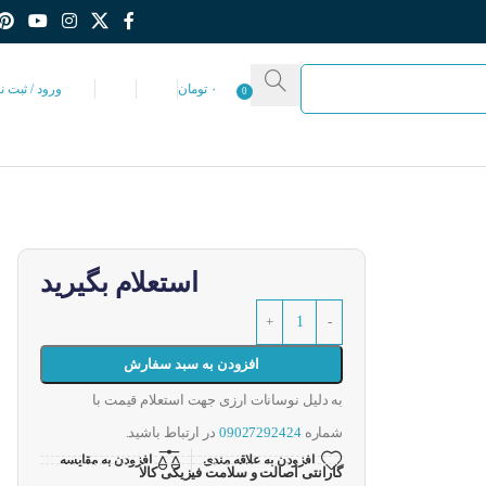
۰
تومان
ورود / ثبت ن
0
استعلام بگیرید
افزودن به سبد سفارش
به دلیل نوسانات ارزی جهت استعلام قیمت با
شماره
09027292424
در ارتباط باشید.
افزودن به علاقه مندی
افزودن به مقایسه
گارانتی اصالت و سلامت فیزیکی کالا