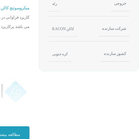
خروجی
رله
میکروسوئیچ کاکن
XM-902
کاربرد فراوانی در 
می باشد پرکاربرد
شرکت سازنده
کاکن KACON
کشور سازنده
کره جنوبی
مطالعه بیشت