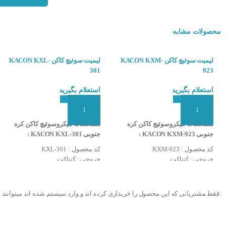
تاریخچه میکروسوئی
محصولات مشابه
یک شرکت با نام تج
لیمیت سوئیچ کاکن KACON KXM-
لیمیت سوئیچ کاکن KACON KXL-
کاربرد میکروسوئیچ KACON 
301
923
در اکثر تجهیزات و
استعلام بگیرید
استعلام بگیرید
جریان برق در مدار
نحوه عمل کرد میک
افزودن به سبد سفارش
افزودن به سبد سفارش
مشخصات میکروسوئیچ کاکن کره
مشخصات میکروسوئیچ کاکن کره
جنوبی KACON KXM-923 :
جنوبی KACON KXL-301 :
است که یکی از پایه ها با نام COM مشخص شده و دو پایه دیگر با نام های NC (نرمالی
کد محصول : KXM-923
کد محصول : KXL-301
خروجی : کنتاکت
خروجی : کنتاکت
مزایای لیمیت سوئی
نوع عملکرد : ضربه ای
نوع عملکرد : ضربه ای
دمای کاری : 60 الی 20- درجه سانتی
دمای کاری : 80 الی 25- درجه سانتی
قیمت اقتصادی
گراد
گراد
.فقط مشتریانی که این محصول را خریداری کرده اند و وارد سیستم شده اند میتوانند 
رطوبت کاری : 85 الی 35 درصد
رطوبت کاری : 85 الی 35 درصد
سهولت در نصب و 
شرکت سازنده : KACON
شرکت سازنده : KACON
دقت بالا
کشور سازنده : کره جنوبی
کشور سازنده : کره جنوبی