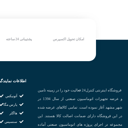
طول عمر بالا
قابلیت تحمل جریان
مقاوم در برابر نوی
کاربرد و انواع مخت
در هنگام خرید لیمی
امکان تحویل اکسپرس
پشتیبانی 24 ساعته
نوع لیمیت سوئیچ ب
ظاهر لیمیت سوئیچ 
جنس بدنه به محیط
اطلاعات نمایندگ
فروشگاه اینترنتی کنترل24 فعالیت خود را در زمینه تامین
مشخصات میکروسوئیچ کا
آتونیکس
و عرضه تجهیزات اتوماسیون صنعتی از سال 1394 در
کد محصول : KXM-902
پارس مگا
شهر مشهد آغاز نموده است. تمامی کالاهای عرضه شده
خروجی : کنتاکت
هاگلر
در این فروشگاه دارای ضمانت اصالت کالا هستند. این
نوع عملکرد : ضربه
سنسیس
مجموعه در اجرای پروژه های اتوماسیون صنعتی آماده