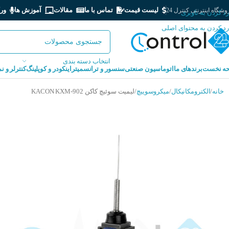
لیست قیمت
تماس با ما
مقالات
آموزش ها
ور
شگاه اینترنتی کنترل 24
رد کردن به ناوبری
رد کردن به محتوای اصلی
انتخاب دسته بندی
ه نخست
برندهای ما
اتوماسیون صنعتی
سنسور و ترانسمیتر
اینکودر و کوپلینگ
کنترلر و ن
خانه
الکترومکانیکال
میکروسوییچ
لیمیت سوئیچ کاکن KACON KXM-902