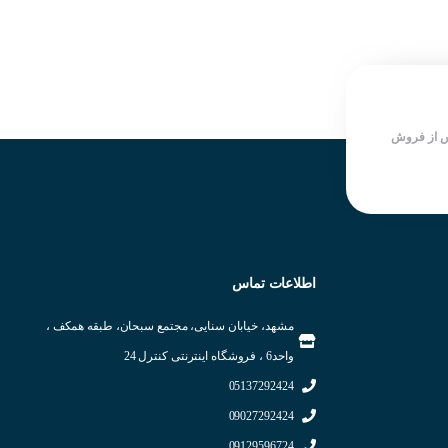
 از فروش
اطلاعات تماس
مشهد، خیابان سنایی، مجتمع سبحان، طبقه همکف ،
واحد6 ، فروشگاه اینترنتی کنترل 24
05137292424
09027292424
09129596724