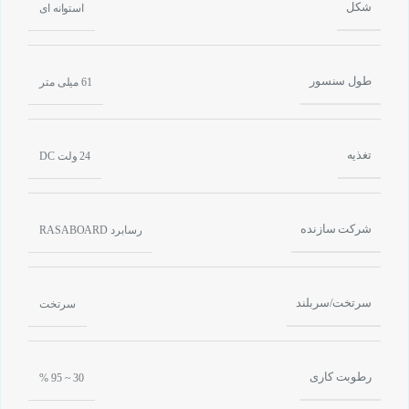
شکل
استوانه ای
طول سنسور
61 میلی متر
تغذیه
24 ولت DC
شرکت سازنده
رسابرد RASABOARD
سرتخت/سربلند
سرتخت
رطوبت کاری
30 ~ 95 %