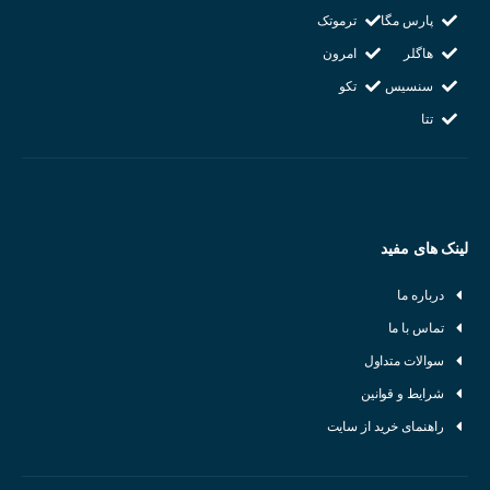
پارس مگا
ترموتک
هاگلر
امرون
سنسیس
تکو
تتا
لینک های مفید
درباره ما
در هنگام خرید سنسور مغناطیسی چه پارامتر هایی باید در نظر گرفته شود :
تماس با ما
میدان مغناطیسی مورد نظر:
سوالات متداول
باید میدان مغناطیسی که قرار است اندازه‌گیری شود را به دقت مشخص
شرایط و قوانین
کنید.
راهنمای خرید از سایت
دقت مورد نیاز: