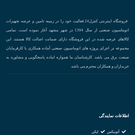
اصول عملکرد سنسورهای مغناطیسی
فروشگاه اینترنتی کنترل24 فعالیت خود را در زمینه تامین و عرضه تجهیزات
سنسور مغناطیسی رسابرد
یا
سنسور حساس به میدان مغناطیسی
، ابزاری
اتوماسیون صنعتی از سال 1394 در شهر مشهد آغاز نموده است. تمامی
است که برای تشخیص و اندازه گیری میدان‌های مغناطیسی به کار می‌رود.
کالاهای عرضه شده در این فروشگاه دارای ضمانت اصالت کالا هستند. این
این سنسورها قادرند حتی در حضور موانعی مانند فلزات غیرآهنی، فولاد ضد
مجموعه در اجرای پروژه های اتوماسیون صنعتی آماده همکاری با کارفرمایان
زنگ و آلومینیوم، آهنرباها را شناسایی کنند.
عملکرد سنسور مغناطیسی
صنعت برق می باشد. کارشناسان ما همواره اماده پاسخگویی و مشاوره به
رسابرد با تغییر مقاومت الکتریکی خود در پاسخ به تغییرات میدان
خریداران و همکاران محترم می باشد.
مغناطیسی کار می‌کنند. به عبارت دیگر، هنگامی که یک میدان مغناطیسی به
سنسور نزدیک می‌شود، مقاومت الکتریکی آن تغییر کرده و این تغییر
مقاومت قابل اندازه‌گیری است.
اطلاعات نمایندگی
آتونیکس
اپکن