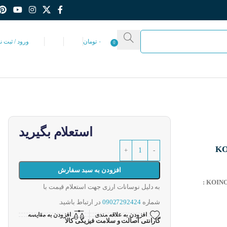
۰
تومان
ورود / ثبت ن
0
استعلام بگیرید
KOINO NS-
افزودن به سبد سفارش
به دلیل نوسانات ارزی جهت استعلام قیمت با
شماره
09027292424
در ارتباط باشید.
افزودن به علاقه مندی
افزودن به مقایسه
گارانتی اصالت و سلامت فیزیکی کالا