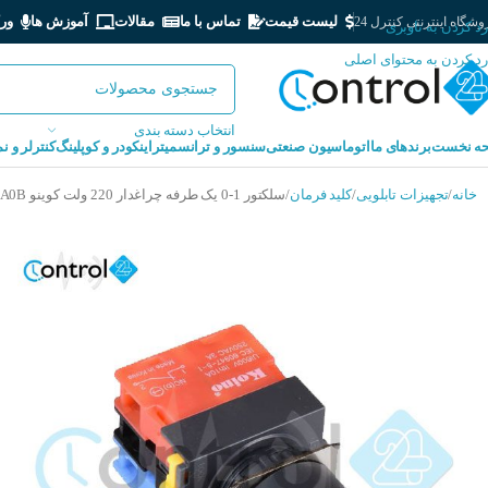
لیست قیمت
تماس با ما
مقالات
آموزش ها
ور
شگاه اینترنتی کنترل 24
رد کردن به ناوبری
رد کردن به محتوای اصلی
انتخاب دسته بندی
ه نخست
برندهای ما
اتوماسیون صنعتی
سنسور و ترانسمیتر
اینکودر و کوپلینگ
کنترلر و ن
خانه
تجهیزات تابلویی
کلید فرمان
سلکتور 1-0 یک طرفه چراغدار 220 ولت کوینو KOINO NS22-S2-L2ALG1A0B