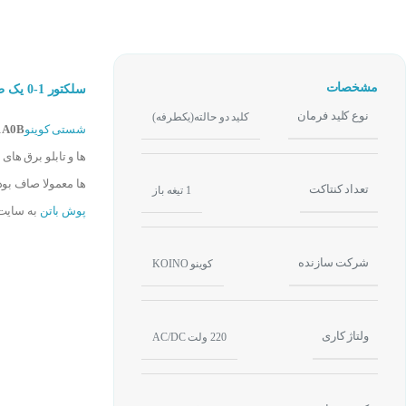
مشخصات
سلکتور 1-0 یک طرفه چراغدار 220 ولت کوینو KOINO NS22-S2-L2ALG1A0B
نوع کلید فرمان
کلید دو حالته(یکطرفه)
شستی کوینو
1A0B
ها و تابلو برق ها
ها معمولا صاف ب
تعداد کنتاکت
1 تیغه باز
پوش باتن
به سایت کنترل 24
شرکت سازنده
کوینو KOINO
ولتاژ کاری
220 ولت AC/DC