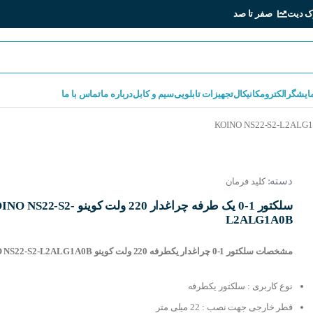
ک دیت
صفر تا صد
مایشگر
الکترومکانیکال
تجهیزات تابلویی
سیم و کابل
درباره ما
تماس با ما
دسته:
کلید فرمان
سلکتور 1-0 یک طرفه چراغدار 220 ولت کوینو 22-S2
L2ALG1A0B
مشخصات سلکتور 1-0 چراغدار یکطرفه 220 ولت کوینو KOINO NS22-S2-L2ALG1A0B :
نوع کاربری : سلکتور یکطرفه
قطر خارجی جهت نصب : 22 میلی متر