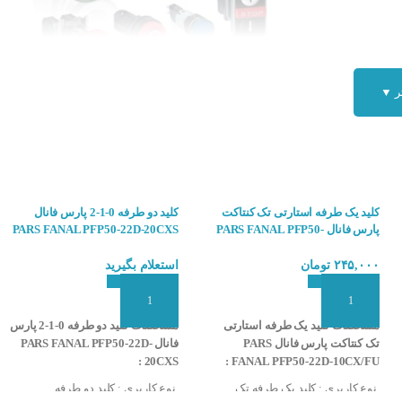
ر ▼
سلکتور ولت کوینو
میتوان به توقف و راه اندازی و قطع و ایجاد تغییر در نحوه کار مدار های فرمان اشاره کر
کلید یک طرفه استارتی تک کنتاکت
کلید دو طرفه 0-1-2 پارس فانال
پارس فانال PARS FANAL PFP50-
PARS FANAL PFP50-22D-20CXS
ی ها چه مواردی باید در نظر گرفته شود ؟
22D-10CX/FU
استعلام بگیرید
۲۴۵,۰۰۰
تومان
ر صودرت دارا بودن
جهت قرار گیری در تابلو برق
افزودن به سبد سفارش
افزودن به سبد سفارش
مشخصات کلید دو طرفه 0-1-2 پارس
مشخصات کلید یک طرفه استارتی
پ ، قارچی و چند حالته )
فانال PARS FANAL PFP50-22D-
تک کنتاکت پارس فانال PARS
اکت ها
20CXS :
FANAL PFP50-22D-10CX/FU :
نوع کاربری : کلید دو طرفه
نوع کاربری : کلید یک طرفه تک