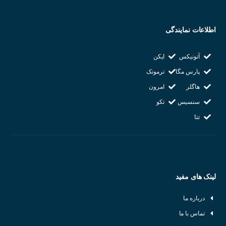
رنگ : مشکی
لامپ : ندارد
اطلاعات نمایندگی
شرکت سازنده : KOINO
کشور سازنده : کره جنوبی
آتونیکس
اپکن
پارس مگا
ترموتک
هاگلر
امرون
سنسیس
تکو
تتا
لینک های مفید
درباره ما
تماس با ما