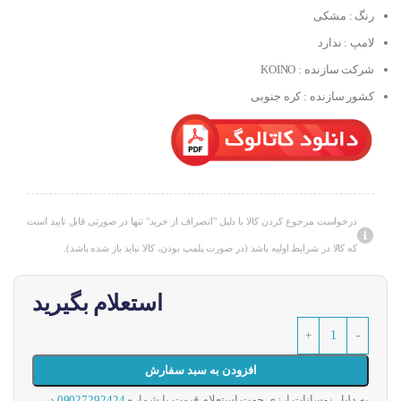
رنگ : مشکی
لامپ : ندارد
شرکت سازنده : KOINO
کشور سازنده : کره جنوبی
درخواست مرجوع کردن کالا با دلیل "انصراف از خرید" تنها در صورتی قابل تایید است
که کالا در شرایط اولیه باشد (در صورت پلمپ بودن، کالا نباید باز شده باشد).
استعلام بگیرید
افزودن به سبد سفارش
به دلیل نوسانات ارزی جهت استعلام قیمت با شماره
09027292424
در