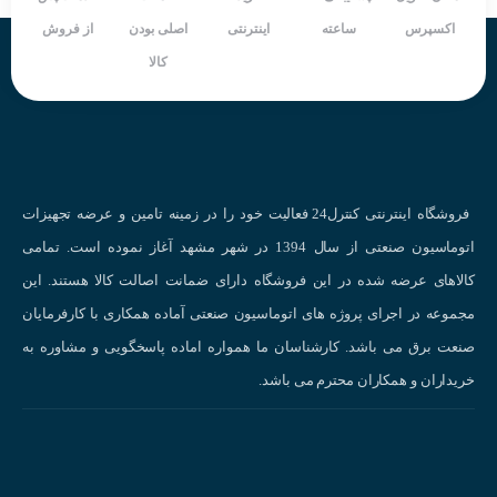
کد رنگ های شستی استوپ :
اکسپرس
ساعته
اینترنتی
اصلی بودن
از فروش
بر اساس استاندارد بین المللی هر رنگ برای هدف و کار خاصی در نظر
کالا
گرفته می شود و در ادامه به کاربرد هر یک می پردازیم:
قرمز :
برای قطع برق مدار استفاده می شود.
قرمز قارچی :
در مواقع ضروری و برای قطع سریع برق
سبز یا سیاه :
زمان راه اندازی و یا وصل سیستم
فروشگاه اینترنتی کنترل24 فعالیت خود را در زمینه تامین و عرضه تجهیزات
زرد :
برای راه اندازی سیستم در غیر حالت نرمال
اتوماسیون صنعتی از سال 1394 در شهر مشهد آغاز نموده است. تمامی
سفید یا آبی :
برای هر منظوری در سیسم میتوان از این رنگ استفاده کرد .
کالاهای عرضه شده در این فروشگاه دارای ضمانت اصالت کالا هستند. این
مشخصات
سلکتور
استارتی برگشتی 1-0 یکطرفه کوینو KOINO
مجموعه در اجرای پروژه های اتوماسیون صنعتی آماده همکاری با کارفرمایان
NS22-SA2-1A00B :
صنعت برق می باشد. کارشناسان ما همواره اماده پاسخگویی و مشاوره به
نوع کاربری : سلکتور استارتی یکطرفه برگشتی
خریداران و همکاران محترم می باشد.
قطر خارجی جهت نصب : 22 میلی متر
نوع کنتاکت : NO
نوع عملکرد : لحظه ای