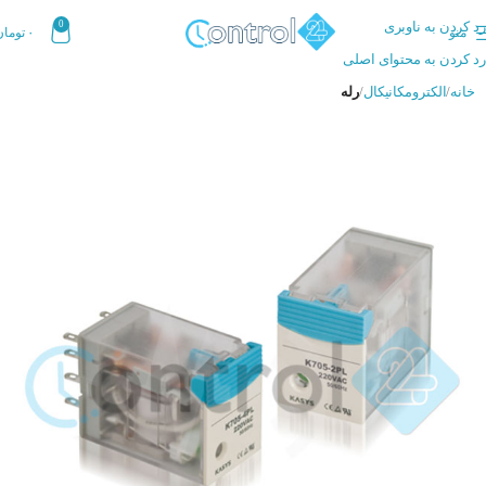
رد کردن به ناوبری
0
منو
۰
تومان
رد کردن به محتوای اصلی
خانه
الکترومکانیکال
رله