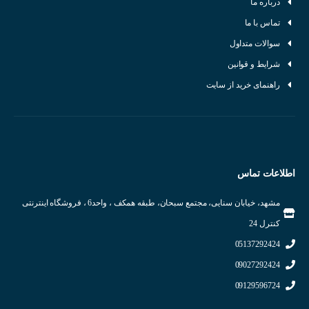
درباره ما
تماس با ما
سوالات متداول
شرایط و قوانین
راهنمای خرید از سایت
اطلاعات تماس
مشهد، خیابان سنایی، مجتمع سبحان، طبقه همکف ، واحد6 ، فروشگاه اینترنتی
کنترل 24
05137292424
09027292424
09129596724