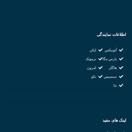
رطوبت کاری : ۳۵ ~ ۸۵ درصد
وزن : ۳۳ گرم
دارای اهرم تست و نمایشگر LED
شرکت سازنده : KACON
اطلاعات نمایندگی
کشور سازنده : کره جنوبی
آتونیکس
اپکن
پارس مگا
ترموتک
هاگلر
امرون
سنسیس
تکو
تتا
لینک های مفید