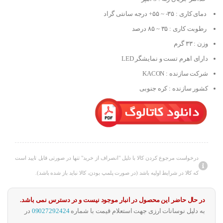
دمای کاری : ۳۵- ~ ۵۵+ درجه سانتی گراد
رطوبت کاری : ۳۵ ~ ۸۵ درصد
وزن : ۳۳ گرم
دارای اهرم تست و نمایشگر LED
شرکت سازنده : KACON
کشور سازنده : کره جنوبی
درخواست مرجوع کردن کالا با دلیل "انصراف از خرید" تنها در صورتی قابل تایید است
که کالا در شرایط اولیه باشد (در صورت پلمپ بودن، کالا نباید باز شده باشد).
در حال حاضر این محصول در انبار موجود نیست و در دسترس نمی باشد.
به دلیل نوسانات ارزی جهت استعلام قیمت با شماره
09027292424
در