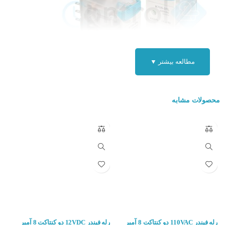
مطالعه بیشتر ▼
مواردی که در زمان خرید رله باید به آن توجه کرد:
محصولات مشابه
ولتاژ (جریان ) که برای تحریک تیغه لازم است
تعداد تیغه
تعداد اتصالات تیغه
نوع اتصال (باز یا بسته )
ابعاد و اندازه رله
کاربرد رله K705-4PL-110VAC :
موارد استفاده این قطعه الکتریکی در مدار هایی که نیاز به کنترل مدار به
رله فیندر 110VAC دو کنتاکت 8 آمپر
رله فیندر 12VDC دو کنتاکت 8 آمپر