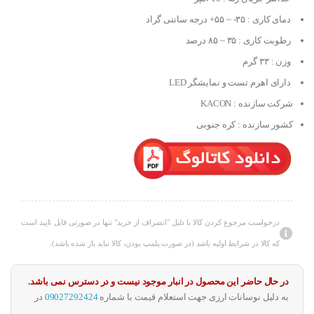
دمای کاری : ۳۵- ~ ۵۵+ درجه سانتی گراد
رطوبت کاری : ۳۵ ~ ۸۵ درصد
وزن : ۳۳ گرم
دارای اهرم تست و نمایشگر LED
شرکت سازنده : KACON
کشور سازنده : کره جنوبی
درخواست مرجوع کردن کالا با دلیل "انصراف از خرید" تنها در صورتی قابل تایید است
که کالا در شرایط اولیه باشد (در صورت پلمپ بودن، کالا نباید باز شده باشد).
در حال حاضر این محصول در انبار موجود نیست و در دسترس نمی باشد.
به دلیل نوسانات ارزی جهت استعلام قیمت با شماره
09027292424
در