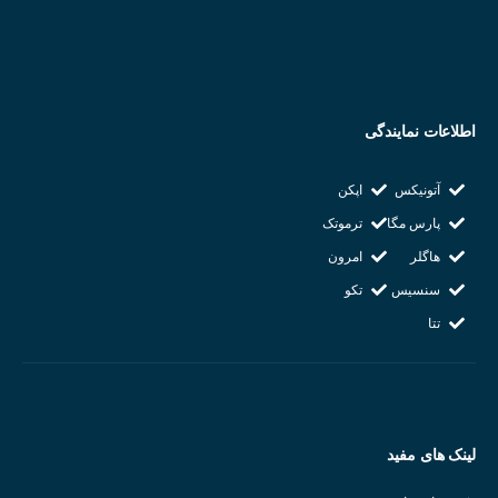
وزن : ۳۳ گرم
دارای اهرم تست و نمایشگر LED
شرکت سازنده : KACON
اطلاعات نمایندگی
کشور سازنده : کره جنوبی
آتونیکس
اپکن
پارس مگا
ترموتک
هاگلر
امرون
سنسیس
تکو
تتا
لینک های مفید