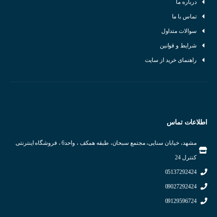
درباره ما
تماس با ما
سوالات متداول
شرایط و قوانین
راهنمای خرید از سایت
اطلاعات تماس
مشهد، خیابان سنایی، مجتمع سبحان، طبقه همکف ، واحد6 ، فروشگاه اینترنتی
کنترل 24
05137292424
09027292424
09129596724