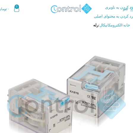
رد کردن به ناوبری
0
منو
۰
تومان
رد کردن به محتوای اصلی
خانه
الکترومکانیکال
رله