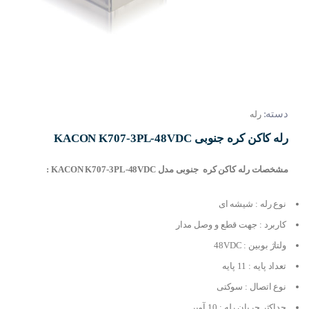
دسته:
رله
رله کاکن کره جنوبی KACON K707-3PL-48VDC
مشخصات رله کاکن کره جنوبی مدل KACON K707-3PL-48VDC :
نوع رله : شیشه ای
کاربرد : جهت قطع و وصل مدار
ولتاژ بوبین : 48VDC
تعداد پایه : 11 پایه
نوع اتصال : سوکتی
حداکثر جریان رله : 10 آمپر