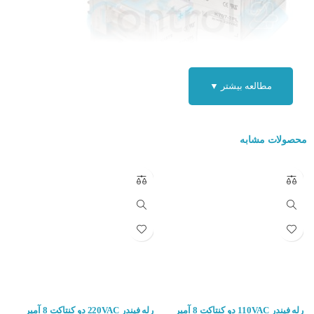
مطالعه بیشتر ▼
مواردی که در زمان خرید رلهباید به آن توجه کرد:
محصولات مشابه
ولتاژ (جریان ) که برای تحریک تیغه لازم است
تعداد تیغه
تعداد اتصالات تیغه
نوع اتصال (باز یا بسته )
ابعاد و اندازه رله
کاربرد رله K707-3PL-48VDC :
موارد استفاده این قطعه الکتریکی در مدار هایی که نیاز به کنترل مدار به
رله فیندر 110VAC دو کنتاکت 8 آمپر
رله فیندر 220VAC دو کنتاکت 8 آمپر