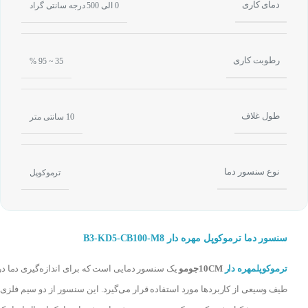
دمای کاری
0 الی 500 درجه سانتی گراد
رطوبت کاری
35 ~ 95 %
طول غلاف
10 سانتی متر
نوع سنسور دما
ترموکوپل
سنسور دما ترموکوپل مهره دار B3-KD5-CB100-M8
ترموکوپل
مهره دار
10CM
جومو
یک سنسور دمایی است که برای اندازه‌گیری دما در
طیف وسیعی از کاربردها مورد استفاده قرار می‌گیرد. این سنسور از دو سیم فلزی 