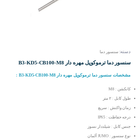
دسته:
سنسور دما
سنسور دما ترموکوپل مهره دار B3-KD5-CB100-M8
مشخصات سنسور دما ترموکوپل مهره دار B3-KD5-CB100-M8 :
کانکشن : M8
طول کابل : ۲ متر
زمان واکنش : سریع
درجه حفاظت : IP65
جنس کابل : شیلددار نسوز
نوع سنسور : JUMO آلمان