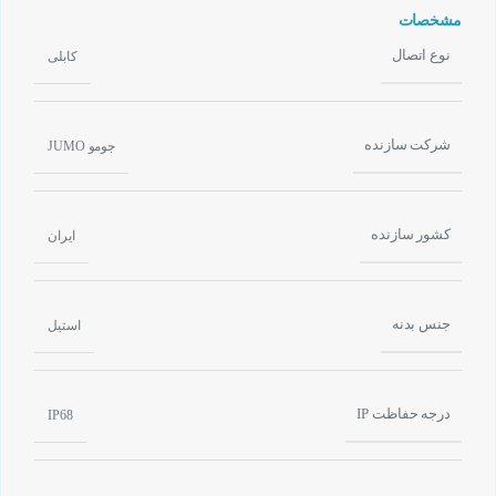
مشخصات
نوع اتصال
کابلی
شرکت سازنده
جومو JUMO
کشور سازنده
ایران
جنس بدنه
استیل
درجه حفاظت IP
IP68