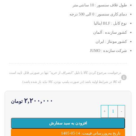
طول غلاف سنسور : 10 سانتی متر
دمای کاری سنسور : 0 الی 500 درجه
نوع کابل : BLF ایتالیا
کشور سازنده : آلمان
کشور مونتاژ : ایران
شرکت سازنده : JUMO
درخواست مرجوع کردن کالا با دلیل "انصراف از خرید" تنها در صورتی قابل تایید است
که کالا در شرایط اولیه باشد (در صورت پلمپ بودن، کالا نباید باز شده باشد).
۲,۲۰۰,۰۰۰
تومان
افزودن به سبد سفارش
تاریخ به‌روزرسانی قیمت: 14-05-1405