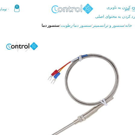
رد کردن به ناوبری
0
منو
۰
تومان
رد کردن به محتوای اصلی
خانه
سنسور و ترانسمیتر
سنسور دما-رطوبت
سنسور دما