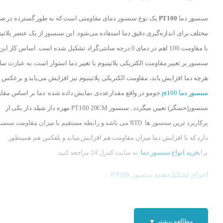
سنسور دما
PT100
یک نوع سنسور دمای مقاومتی است که به طور گسترده در صن
مختلف برای اندازه‌گیری دقیق دما استفاده می‌شود. این سنسور از یک عنصر پلاتی
با مقاومت 100 اهم در دمای 0 درجه سانتی‌گراد تشکیل شده است. اساس کار این
سنسور بر تغییر مقاومت الکتریکی پلاتینیوم با تغییر دما استوار است. به عبارت ساد
هرچه دما افزایش یابد، مقاومت الکتریکی پلاتینیوم نیز افزایش می‌یابد و برعکس
سنسور دما pt100
جومو در واقع مقدارعددی نمایش داده شده دما بر اساس مقا
سنسور(حسگر) تعیین میگردد . سنسور PT100 20CM مهره دار شیلد دار یکی از
پرکاربرد ترین سنسور ها RTD می باشد و رابطه مستقیم با میزان مقاومت سنس
دارد که با افزایش دما میزان مقاومت هم افزایش میابد و بلعکس هم همینطور.
برای
خرید انواع سنسور دما
به سایت کنترل 24 مراجعه کنید.
اجزای تشکیل‌دهنده سنسور PT100 :
عنصر حسگر (پلاتینیوم):
قلب تپنده سنسور بوده و تغییرات دما را به تغییرات مقاو
تبدیل می‌کند.
عایق:
از عنصر حسگر در برابر عوامل خارجی مانند رطوبت و خورد
مطالعه بیشتر ▼