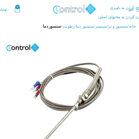
رد کردن به ناوبری
0
منو
۰
تومان
رد کردن به محتوای اصلی
خانه
سنسور و ترانسمیتر
سنسور دما-رطوبت
سنسور دما