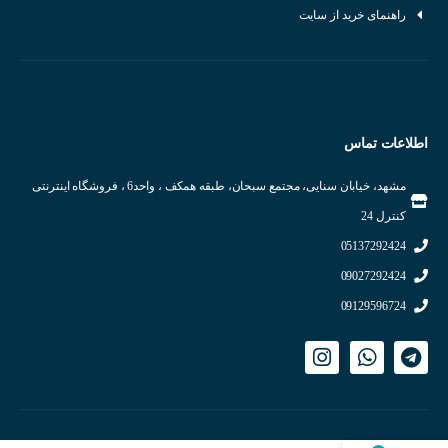
مهردار
راهنمای خرید از سایت
سلیکونی
شیلددار
اطلاعات تماس
مشهد، خیابان سنایی، مجتمع سبحان، طبقه همکف ، واحد6 ، فروشگاه اینترنتی
کنترل 24
05137292424
09027292424
09129596724