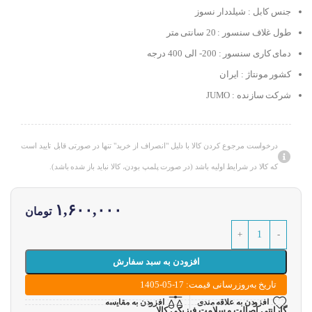
جنس کابل : شیلددار نسوز
طول غلاف سنسور : 20 سانتی متر
دمای کاری سنسور : 200- الی 400 درجه
کشور مونتاژ : ایران
شرکت سازنده : JUMO
درخواست مرجوع کردن کالا با دلیل "انصراف از خرید" تنها در صورتی قابل تایید است
که کالا در شرایط اولیه باشد (در صورت پلمپ بودن، کالا نباید باز شده باشد).
۱,۶۰۰,۰۰۰
تومان
افزودن به سبد سفارش
تاریخ به‌روزرسانی قیمت: 17-05-1405
افزودن به علاقه مندی
افزودن به مقایسه
گارانتی اصالت و سلامت فیزیکی کالا