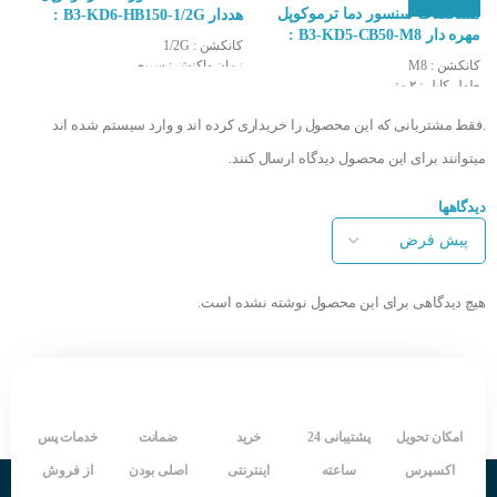
مشخصات سنسور دما ترموکوپل
هددار B3-KD6-HB150-1/2G :
هددا
مهره دار B3-KD5-CB50-M8 :
کانکشن : 1/2G
کا
کانکشن : M8
زمان واکنش : سریع
ز
طول کابل : ۲ متر
درجه حفاظت : IP65
در
زمان واکنش : سریع
نوع سنسور : JUMO آلمان
نو
.فقط مشتریانی که این محصول را خریداری کرده اند و وارد سیستم شده اند
درجه حفاظت : IP65
طول غلاف سنسور : 15 سانتی متر
طو
نوع سنسور : JUMO آلمان
دمای کاری سنسور : ۵۰- الی 999 درجه
دم
میتوانند برای این محصول دیدگاه ارسال کنند.
جنس کابل : شیلددار نسوز
کشور سازنده : آلمان
ک
طول غلاف سنسور : 5 سانتی متر
کشور مونتاژ : ایران
کش
دیدگاهها
دمای کاری سنسور : 0 الی 500 درجه
شرکت سازنده : JUMO
شر
نوع کابل : BLF ایتالیا
کشور سازنده : آلمان
کشور مونتاژ : ایران
شرکت سازنده : JUMO
PT100
هیچ دیدگاهی برای این محصول نوشته نشده است.
امکان تحویل
پشتیبانی 24
خرید
ضمانت
خدمات پس
اکسپرس
ساعته
اینترنتی
اصلی بودن
از فروش