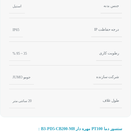
جنس بدنه
استیل
درجه حفاظت IP
IP65
رطوبت کاری
35 ~ 95 %
شرکت سازنده
جومو JUMO
طول غلاف
20 سانتی متر
سنسور دما PT100 مهره دار B3-PD5-CB200-M8 :