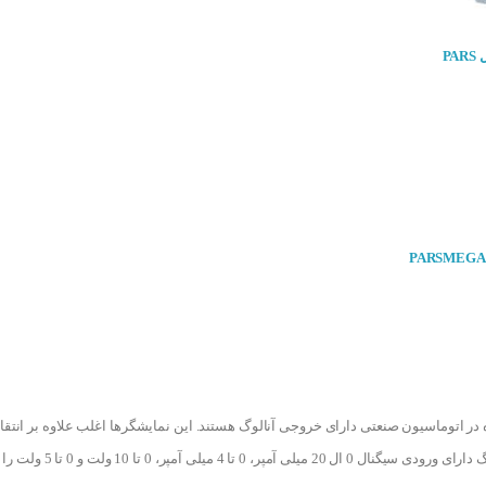
ترانسمیتر آنالوگ پارس مگا مدل PARS
نمایشگر آنالوگ پارس مگا مدل PARSMEGA
 در اتوماسیون صنعتی دارای خروجی آنالوگ هستند. این نمایشگرها اغلب علاوه بر انتقال
5 ولت را به عنوان ورودی دریافت می کند و نتیجه را به صورت 4 رقمی نمایش می دهند.