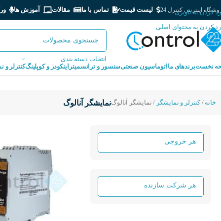
لیست قیمت
تماس با ما
مقالات
آموزش ها
ور
شگاه اینترنتی کنترل 24
رد کردن به ناوبری
رد کردن به محتوای اصلی
انتخاب دسته بندی
ه نخست
برندهای ما
اتوماسیون صنعتی
سنسور و ترانسمیتر
اینکودر و کوپلینگ
کنترلر و ن
خانه
کنترلر و نمایشگر
نمایشگر آنالوگ
نمایشگر آنالوگ