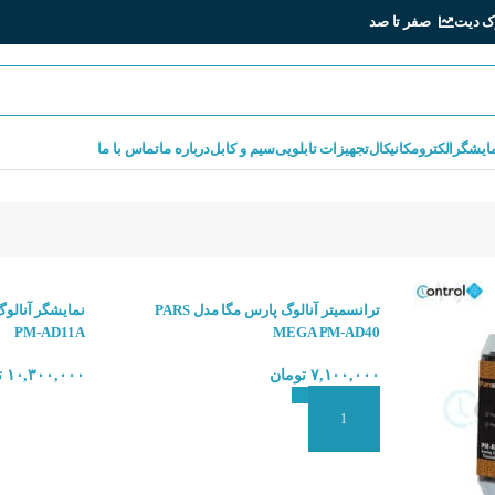
ک دیت
صفر تا صد
مایشگر
الکترومکانیکال
تجهیزات تابلویی
سیم و کابل
درباره ما
تماس با ما
ترانسمیتر آنالوگ پارس مگا مدل PARS
PM-AD11A
MEGA PM-AD40
۷,۱۰۰,۰۰۰
تومان
۱۰,۳۰۰,۰۰۰
ت
انتخاب گزینه ها
افزودن به سبد سفارش