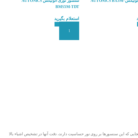
سنسور نوری آتونیکس AUTONICS BX5M-
سنسور نوری آتونیکس AUTONICS
BMS5M-TDT
استعلام بگیرید
 سفارش
افزودن به سبد سفارش
نجایی که این سنسورها بر روی نور حساسیت دارند، دقت آنها در تشخیص اشیاء بالا