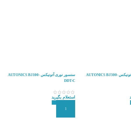
سنسور نوری آتونیکس AUTONICS BJ300-
سنسور نوری آتونیکس AUTONICS BJ100-
DDT-C
استعلام بگیرید
 سفارش
افزودن به سبد سفارش