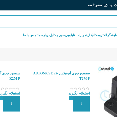
ک دیت
صفر تا صد
مایشگر
الکترومکانیکال
تجهیزات تابلویی
سیم و کابل
درباره ما
تماس با ما
سنسور نوری آتونیکس AUTONICS BS5-
K2M-P
T2M-P
استعلام بگیرید
استعلام بگیرید
افزودن به سبد سفارش
افزودن به سبد