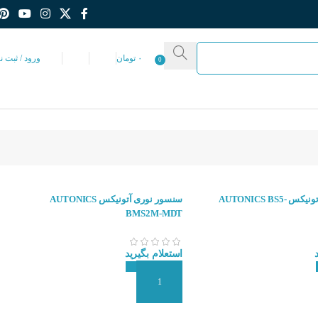
۰
تومان
ورود / ثبت ن
0
سنسور نوری آتونیکس AUTONICS BS5-
سنسور نوری آتونیکس AUTONICS
BMS2M-MDT
استعلام بگیرید
 سفارش
افزودن به سبد سفارش