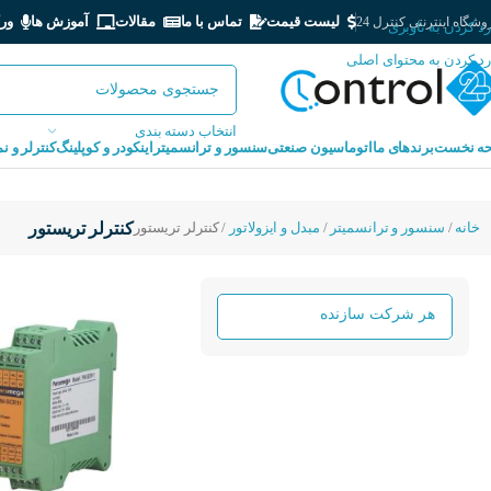
لیست قیمت
تماس با ما
مقالات
آموزش ها
ور
شگاه اینترنتی کنترل 24
رد کردن به ناوبری
رد کردن به محتوای اصلی
انتخاب دسته بندی
ه نخست
برندهای ما
اتوماسیون صنعتی
سنسور و ترانسمیتر
اینکودر و کوپلینگ
کنترلر و ن
خانه
سنسور و ترانسمیتر
مبدل و ایزولاتور
کنترلر تریستور
کنترلر تریستور