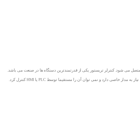
کنترلر ساده و همه کاره با قابلیت کنترل توان خروجی تریستورها و به کنترل سخت افزاری و کامپیوتر با PLC و HMI متصل می شود. کنترلر تریستور یکی از قدرتمندترین دستگاه ها در صنعت می باشد.
ی دارد و نمی توان آن را مستقیما توسط PLC یا HMI کنترل کرد.