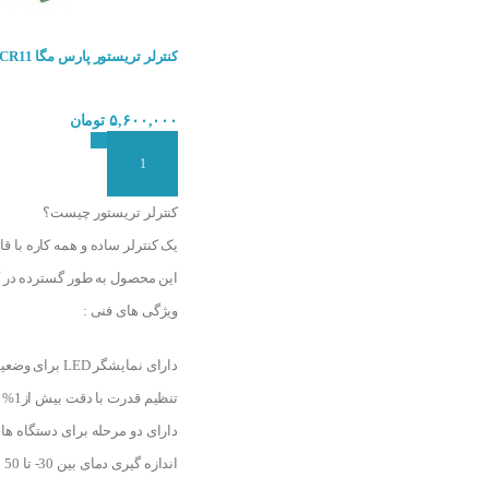
کنترلر تریستور پارس مگا PM-SCR11
۵,۶۰۰,۰۰۰
تومان
افزودن به سبد سفارش
کنترلر تریستور چیست؟
این محصول به طور گسترده در کوره،
ویژگی های فنی :
دارای نمایشگر LED برای وضعیت ارتباط سریال
تنظیم قدرت با دقت بیش از1%
دارای دو مرحله برای دستگاه ه
اندازه گیری دمای بین 30- تا 50 درجه