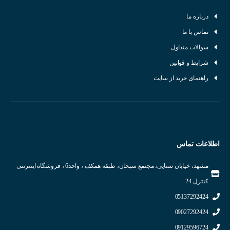
درباره ما
تماس با ما
سوالات متداول
شرایط و قوانین
راهنمای خرید از سایت
اطلاعات تماس
مشهد، خیابان سنایی، مجتمع سبحان، طبقه همکف ، واحد6 ، فروشگاه اینترنتی
کنترل 24
05137292424
09027292424
09129596724