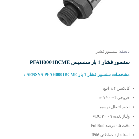
دسته:
سنسور فشار
سنسور فشار 1 بار سنسیس PFAH0001BCME
مشخصات سنسور فشار 1 بار SENSYS PFAH0001BCME :
کانکشن ۱/۴ اینچ
خروجی ۴ ~ ۲۰ mA
نحوه اتصال دوسیمه
ولتاژ تغذیه ۹ ~ ۳۰ VDC
دقت ۰٫۵ درصد FullScal
استاندارد حفاظتی IP66