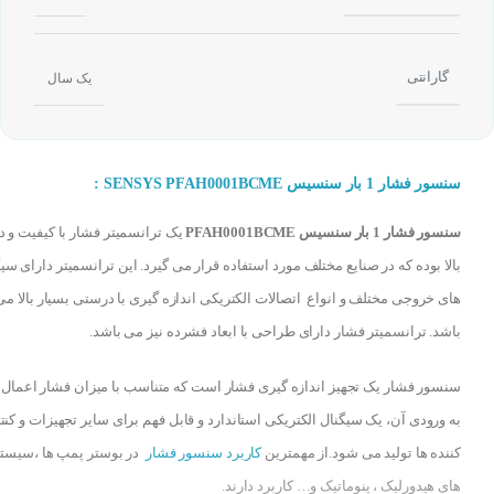
گارانتی
یک سال
سنسور فشار 1 بار سنسیس SENSYS PFAH0001BCME :
سنسور فشار 1 بار سنسیس PFAH0001BCME
یک ترانسمیتر فشار با کیفیت و 
بالا بوده که در صنایع مختلف مورد استفاده قرار می گیرد. این ترانسمیتر دارای سی
های خروجی مختلف و انواع اتصالات الکتریکی اندازه گیری با درستی بسیار بالا می
باشد. ترانسمیتر فشار دارای طراحی با ابعاد فشرده نیز می باشد.
سنسور فشار یک تجهیز اندازه گیری فشار است که متناسب با میزان فشار اعمال
به ورودی آن، یک سیگنال الکتریکی استاندارد و قابل فهم برای سایر تجهیزات و کنت
کننده ها تولید می شود.از مهمترین
کاربرد سنسور فشار
در بوستر پمپ ها ،سیست
های هیدورلیک ، پنوماتیک و… کاربرد دارند.