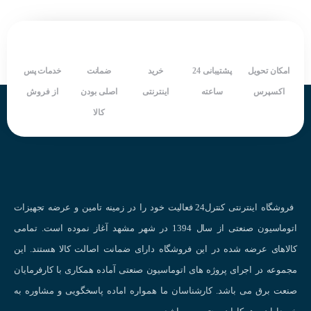
گارانتی: یک سال
گ
شرکت سازنده: MICROSENSOR
شر
کشور سازنده: چین
ک
امکان تحویل
پشتیبانی 24
خرید
ضمانت
خدمات پس
اکسپرس
ساعته
اینترنتی
اصلی بودن
از فروش
کالا
فروشگاه اینترنتی کنترل24 فعالیت خود را در زمینه تامین و عرضه تجهیزات
اتوماسیون صنعتی از سال 1394 در شهر مشهد آغاز نموده است. تمامی
کالاهای عرضه شده در این فروشگاه دارای ضمانت اصالت کالا هستند. این
مجموعه در اجرای پروژه های اتوماسیون صنعتی آماده همکاری با کارفرمایان
صنعت برق می باشد. کارشناسان ما همواره اماده پاسخگویی و مشاوره به