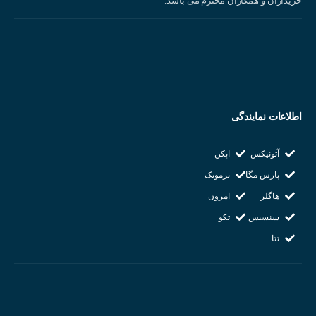
خریداران و همکاران محترم می باشد.
اجزای سنسور فشار
ویژگی‌های سنسور فشار :
اطلاعات نمایندگی
دقت بالا:
این سنسورها قادر به اندازه‌گیری فشار با دقت بسیار بالا هستند.
پایداری خوب:
سنسورهای فشار در برابر تغییرات دما، رطوبت و سایر عوامل مح
آتونیکس
اپکن
مقاوم هستند.
پارس مگا
ترموتک
پاسخ سریع:
این سنسورها به تغییرات فشار به سرعت پاسخ می‌دهند.
هاگلر
امرون
تنوع مدل‌ها:
سنسورهای فشار در انواع مختلف با محدوده اندازه‌گیری، جنس بدنه و
سنسیس
تکو
اتصالات مختلف تولید می‌شوند
تتا