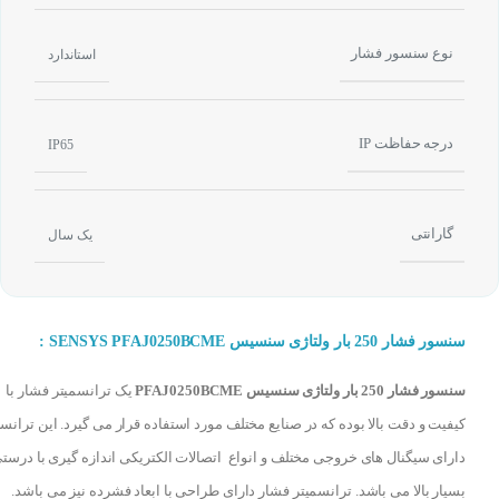
نوع سنسور فشار
استاندارد
درجه حفاظت IP
IP65
گارانتی
یک سال
سنسور فشار 250 بار ولتاژی سنسیس SENSYS PFAJ0250BCME :
سنسور فشار 250 بار ولتاژی سنسیس PFAJ0250BCME
یک ترانسمیتر فشار با
کیفیت و دقت بالا بوده که در صنایع مختلف مورد استفاده قرار می گیرد. این ترانس
دارای سیگنال های خروجی مختلف و انواع اتصالات الکتریکی اندازه گیری با درست
بسیار بالا می باشد. ترانسمیتر فشار دارای طراحی با ابعاد فشرده نیز می باشد.