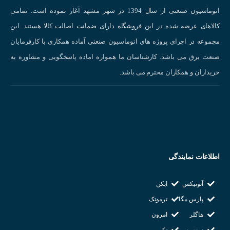
اتوماسیون صنعتی از سال 1394 در شهر مشهد آغاز نموده است. تمامی
کالاهای عرضه شده در این فروشگاه دارای ضمانت اصالت کالا هستند. این
مجموعه در اجرای پروژه های اتوماسیون صنعتی آماده همکاری با کارفرمایان
صنعت برق می باشد. کارشناسان ما همواره اماده پاسخگویی و مشاوره به
خریداران و همکاران محترم می باشد.
اجزای سنسور فشار
ویژگی‌های سنسور فشار :
اطلاعات نمایندگی
دقت بالا:
این سنسورها قادر به اندازه‌گیری فشار با دقت بسیار بالا هستند.
پایداری خوب:
سنسورهای فشار در برابر تغییرات دما، رطوبت و سایر عوامل مح
آتونیکس
اپکن
مقاوم هستند.
پارس مگا
ترموتک
پاسخ سریع:
این سنسورها به تغییرات فشار به سرعت پاسخ می‌دهند.
هاگلر
امرون
تنوع مدل‌ها:
سنسورهای فشار در انواع مختلف با محدوده اندازه‌گیری، جنس بدنه و
سنسیس
تکو