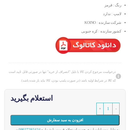
رنگ : قرمز
لامپ : ندارد
شرکت سازنده : KOINO
کشور سازنده : کره جنوبی
درخواست مرجوع کردن کالا با دلیل "انصراف از خرید" تنها در صورتی قابل تایید است
که کالا در شرایط اولیه باشد (در صورت پلمپ بودن، کالا نباید باز شده باشد).
استعلام بگیرید
افزودن به سبد سفارش
به دلیل نوسانات ارزی جهت استعلام قیمت با شماره
09027292424
در