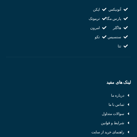
کشور سازنده : کره جنوبی
آتونیکس
اپکن
پارس مگا
ترموتک
هاگلر
امرون
سنسیس
تکو
تتا
لینک های مفید
درباره ما
تماس با ما
سوالات متداول
شرایط و قوانین
راهنمای خرید از سایت