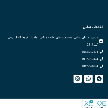
اطلاعات تماس
مشهد، خیابان سنایی، مجتمع سبحان، طبقه همکف ، واحد6 ، فروشگاه اینترنتی
کنترل 24
05137292424
09027292424
09129596724
0