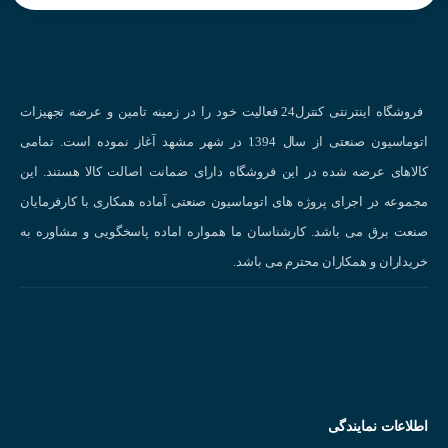
قرمز :
برای قطع برق مدار استفاده می شود.
قرمز قارچی :
در مواقع ضروری و برای قطع سریع برق
سبز یا سیاه :
زمان راه اندازی و یا وصل سیستم
فروشگاه اینترنتی کنترل24 فعالیت خود را در زمینه تامین و عرضه تجهیزات
زرد :
برای راه اندازی سیستم در غیر حالت نرمال
اتوماسیون صنعتی از سال 1394 در شهر مشهد آغاز نموده است. تمامی
سفید یا آبی :
برای هر منظوری در سیسم میتوان از این رنگ استفاده کرد .
کالاهای عرضه شده در این فروشگاه دارای ضمانت اصالت کالا هستند. این
مشخصات شستی استپ 220 ولت قرمز کوینو KOINO NS22-PM-
R0A01B :
مجموعه در اجرای پروژه های اتوماسیون صنعتی آماده همکاری با کارفرمایان
صنعت برق می باشد. کارشناسان ما همواره اماده پاسخگویی و مشاوره به
نوع کاربری : شستی ساده
خریداران و همکاران محترم می باشد.
قطر خارجی جهت نصب : 22 میلی متر
نوع کنتاکت : NC
نوع عملکرد : لحظه ای
رنگ : قرمز
لامپ : ندارد
شرکت سازنده : KOINO
اطلاعات نمایندگی