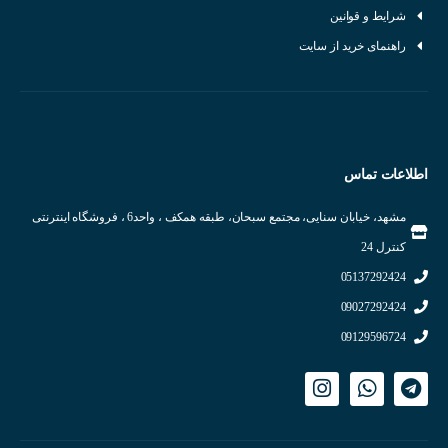
شرایط و قوانین
راهنمای خرید از سایت
اطلاعات تماس
مشهد، خیابان سنایی، مجتمع سبحان، طبقه همکف ، واحد6 ، فروشگاه اینترنتی
کنترل 24
05137292424
09027292424
09129596724