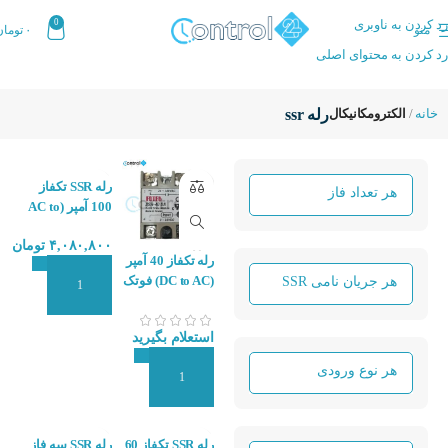
رد کردن به ناوبری
0
منو
۰
تومان
رد کردن به محتوای اصلی
خانه
الکترومکانیکال
رله ssr
رله SSR تکفاز
100 آمپر (AC to
AC) هانیول
۴,۰۸۰,۸۰۰
تومان
HONEYWELL
رله تکفاز 40 آمپر
RSZS-100A
(DC to AC) فوتک
افزودن به سبد سفارش
Fotek SSR-
40DA
استعلام بگیرید
افزودن به سبد سفارش
رله SSR تکفاز 60
رله SSR سه فاز