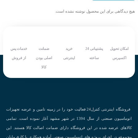
ابعاد فیزیکی کوچک
هیچ دیدگاهی برای این محصول نوشته نشده است.
طول عمر بالا
معایب رله SSR :
امکان تحویل
پشتیبانی 24
خرید
ضمانت
خدمات پس
حساسیت بالا نسبت به اتصال های کوتاه که باعث سوختن می شود
اکسپرس
ساعته
اینترنتی
اصلی بودن
از فروش
در تغییر شدید ولتاژ ژ و نویز بالا احتمال روشن شدن
کالا
ناتوانی در سوئیچ پایین
ایجاد گرما در هنگام کار و نیاز به هیت سینک
فروشگاه اینترنتی کنترل24 فعالیت خود را در زمینه تامین و عرضه تجهیزات
قیمت بالا
اتوماسیون صنعتی از سال 1394 در شهر مشهد آغاز نموده است. تمامی
کالاهای عرضه شده در این فروشگاه دارای ضمانت اصالت کالا هستند. این
نویز و هارمونیک
مجموعه در اجرای پروژه های اتوماسیون صنعتی آماده همکاری با کارفرمایان