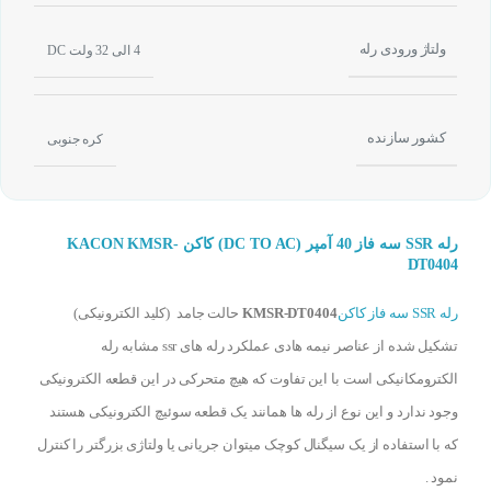
ولتاژ ورودی رله
4 الی 32 ولت DC
کشور سازنده
کره جنوبی
رله SSR سه فاز 40 آمپر (DC TO AC) کاکن KACON KMSR-
DT0404
رله SSR سه فاز کاکن
KMSR-DT0404
حالت جامد (کلید الکترونیکی)
تشکیل شده از عناصر نیمه هادی عملکرد رله های ssr مشابه رله
الکترومکانیکی است با این تفاوت که هیچ متحرکی در این قطعه الکترونیکی
وجود ندارد و این نوع از رله ها همانند یک قطعه سوئیچ الکترونیکی هستند
که با استفاده از یک سیگنال کوچک میتوان جریانی یا ولتاژی بزرگتر را کنترل
نمود .