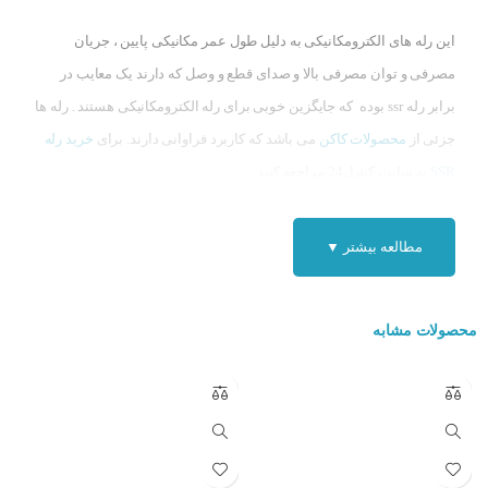
این رله های الکترومکانیکی به دلیل طول عمر مکانیکی پایین ، جریان
مصرفی و توان مصرفی بالا و صدای قطع و وصل که دارند یک معایب در
برابر رله ssr بوده که جایگزین خوبی برای رله الکترومکانیکی هستند . رله ها
جزئی از
محصولات کاکن
می باشد که کاربرد فراوانی دارند. برای
خرید رله
SSR
به سایت کنترل24 مراجعه کنید .
مطالعه بیشتر ▼
محصولات مشابه