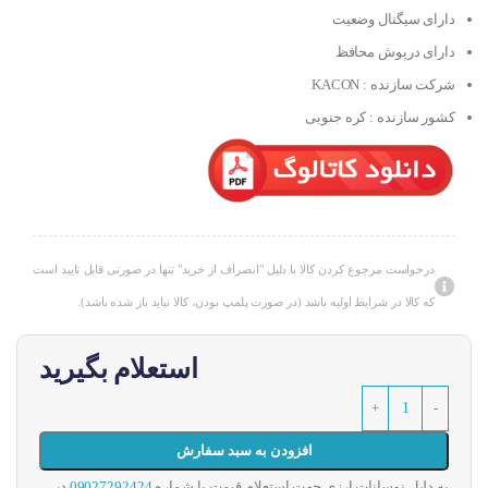
دارای سیگنال وضعیت
دارای درپوش محافظ
شرکت سازنده : KACON
کشور سازنده : کره جنوبی
درخواست مرجوع کردن کالا با دلیل "انصراف از خرید" تنها در صورتی قابل تایید است
که کالا در شرایط اولیه باشد (در صورت پلمپ بودن، کالا نباید باز شده باشد).
استعلام بگیرید
افزودن به سبد سفارش
به دلیل نوسانات ارزی جهت استعلام قیمت با شماره
09027292424
در