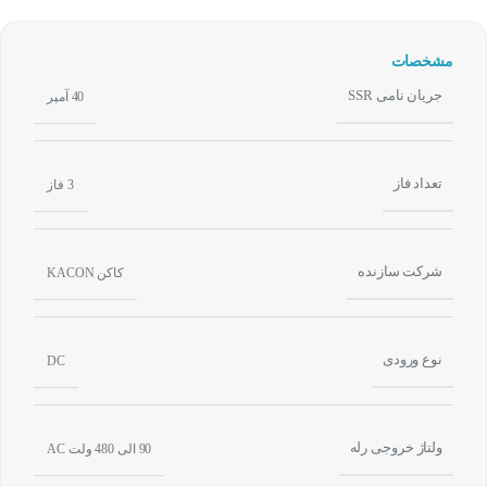
مشخصات
جریان نامی SSR
40 آمپر
تعداد فاز
3 فاز
شرکت سازنده
کاکن KACON
نوع ورودی
DC
ولتاژ خروجی رله
90 الی 480 ولت AC