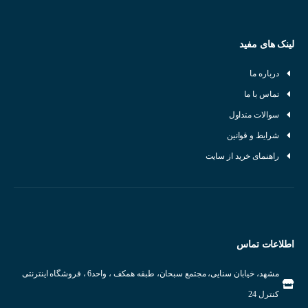
ولتاژ خروجی : 90~480 AC
جریان نامی : 40 آمپر
لینک های مفید
دارای سیگنال وضعیت
دارای درپوش محافظ
درباره ما
شرکت سازنده : KACON
تماس با ما
کشور سازنده : کره جنوبی
سوالات متداول
شرایط و قوانین
راهنمای خرید از سایت
اطلاعات تماس
مشهد، خیابان سنایی، مجتمع سبحان، طبقه همکف ، واحد6 ، فروشگاه اینترنتی
کنترل 24