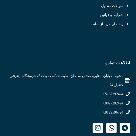
سوالات متداول
شرایط و قوانین
راهنمای خرید از سایت
اجزای داخلی سنسور خازنی
انواع سنسورهای خازنی
اطلاعات تماس
سنسور خازنی خطی:
برای تشخیص سطح مایعات و مواد پودری استفاده می‌شود.
سنسور خازنی نقطه‌ای:
برای تشخیص وجود یا عدم وجود اشیاء در یک نقطه خاص
مشهد، خیابان سنایی، مجتمع سبحان، طبقه همکف ، واحد6 ، فروشگاه اینترنتی
استفاده می‌شود.
کنترل 24
سنسور خازنی دیسکی:
برای تشخیص مواد با ضخامت کم استفاده می‌شود.
05137292424
عوامل مؤثر بر عملکرد سنسور خازنی
09027292424
09129596724
خواص دی الکتریک ماده:
جنس ماده‌ای که سنسور با آن در تماس است بر روی ظ
خازن تأثیر می‌گذارد.
فاصله بین صفحه سنسور و جسم:
هرچه فاصله کمتر باشد، حساسیت سنسور بیشت