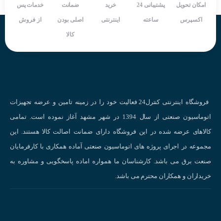
امکان تحویل
پشتیبانی 24
خرید
ضمانت
خدمات پس
سنسورهای خازنی در چه صنایعی محبوب هستند؟
اکسپرس
ساعته
اینترنتی
اصلی بودن
از فروش
کالا
کاربردهای سنسور خازنی
در صنایع مختلف :
صنعت خودروسازی:
تشخیص سطح مایعات، کنترل حرکت قطعات، شمارش قطعات
صنعت بسته‌بندی:
کنترل سطح مواد در بسته‌بندی‌ها، تشخیص وجود یا عدم وجود
محصولات در بسته‌ها.
فروشگاه اینترنتی کنترل24 فعالیت خود را در زمینه تامین و عرضه تجهیزات
صنعت داروسازی:
کنترل سطح مایعات در مخازن، تشخیص وجود یا عدم وجود قرص
اتوماسیون صنعتی از سال 1394 در شهر مشهد آغاز نموده است. تمامی
در بسته‌بندی‌ها.
کالاهای عرضه شده در این فروشگاه دارای ضمانت اصالت کالا هستند. این
صنعت غذایی:
کنترل سطح مواد در سیلوها، تشخیص وجود یا عدم وجود مواد در
مجموعه در اجرای پروژه های اتوماسیون صنعتی آماده همکاری با کارفرمایان
بسته‌بندی‌ها.
صنعت برق می باشد. کارشناسان ما همواره اماده پاسخگویی و مشاوره به
صنعت نساجی:
کنترل ضخامت پارچه، تشخیص پارگی پارچه.
خریداران و همکاران محترم می باشد.
صنعت الکترونیک:
تشخیص وجود یا عدم وجود قطعات الکترونیکی روی برد مدار چا
روباتیک:
تشخیص موانع، اندازه‌گیری فاصله