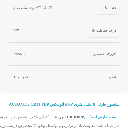
دمای کاری
25- الی 70+ درجه سانتی گراد
درجه حفاظت IP
IP67
خروجی سنسور
PNP-NO
تغذیه
24 ولت DC
سنسور خازنی 8 میلی متری PNP آتونیکس AUTONICS CR18-8DP
سنسور خازنی آتونیکس
CR18-8DP
سری CR با کارایی بالا در تشخیص فلزات و غی
فلزات با قابلیت مقاومت بالا در برابر نویز بواسطه وجود IC مخصوص در 