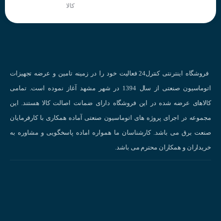
کالا
نحوه کار کردن سنسور خازنی
سنسورهای خازنی در چه صنایعی محبوب هستند؟
فروشگاه اینترنتی کنترل24 فعالیت خود را در زمینه تامین و عرضه تجهیزات
کاربردهای سنسور خازنی
در صنایع مختلف :
اتوماسیون صنعتی از سال 1394 در شهر مشهد آغاز نموده است. تمامی
صنعت خودروسازی:
تشخیص سطح مایعات، کنترل حرکت قطعات، شمارش قطعات
کالاهای عرضه شده در این فروشگاه دارای ضمانت اصالت کالا هستند. این
صنعت بسته‌بندی:
کنترل سطح مواد در بسته‌بندی‌ها، تشخیص وجود یا عدم وجود
مجموعه در اجرای پروژه های اتوماسیون صنعتی آماده همکاری با کارفرمایان
محصولات در بسته‌ها.
صنعت برق می باشد. کارشناسان ما همواره اماده پاسخگویی و مشاوره به
صنعت داروسازی:
کنترل سطح مایعات در مخازن، تشخیص وجود یا عدم وجود قرص
خریداران و همکاران محترم می باشد.
در بسته‌بندی‌ها.
صنعت غذایی:
کنترل سطح مواد در سیلوها، تشخیص وجود یا عدم وجود مواد در
بسته‌بندی‌ها.
صنعت نساجی:
کنترل ضخامت پارچه، تشخیص پارگی پارچه.
صنعت الکترونیک:
تشخیص وجود یا عدم وجود قطعات الکترونیکی روی برد مدار چا