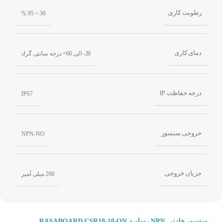
رطوبت کاری
30 ~ 95 %
دمای کاری
20- الی 60+ درجه سانتی گراد
درجه حفاظت IP
IP67
خروجی سنسور
NPN-NO
جریان خروجی
200 میلی آمپر
سنسور خازنی NPN رسابرد RASABOARD CSR18-10-ON