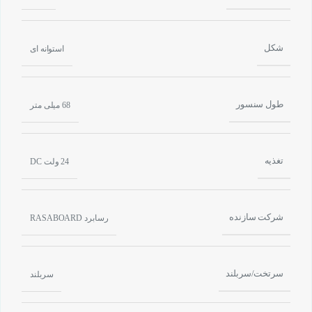
شکل
استوانه ای
طول سنسور
68 میلی متر
تغذیه
24 ولت DC
شرکت سازنده
رسابرد RASABOARD
سرتخت/سربلند
سربلند