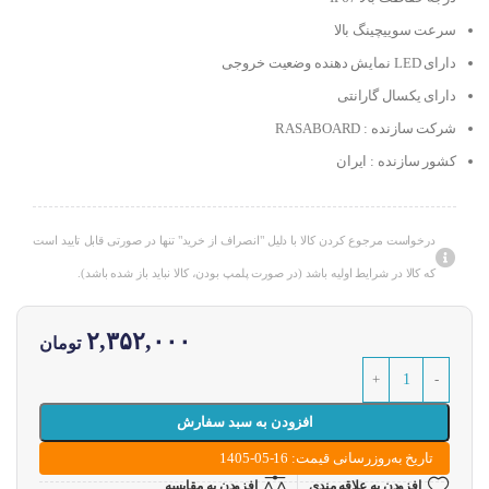
سرعت سوییچینگ بالا
دارای LED نمایش دهنده وضعیت خروجی
دارای یکسال گارانتی
شرکت سازنده : RASABOARD
کشور سازنده : ایران
درخواست مرجوع کردن کالا با دلیل "انصراف از خرید" تنها در صورتی قابل تایید است
که کالا در شرایط اولیه باشد (در صورت پلمپ بودن، کالا نباید باز شده باشد).
۲,۳۵۲,۰۰۰
تومان
افزودن به سبد سفارش
تاریخ به‌روزرسانی قیمت: 16-05-1405
افزودن به علاقه مندی
افزودن به مقایسه