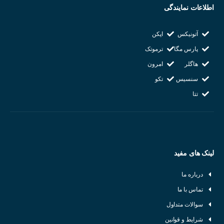
اطلاعات نمایندگی
روباتیک:
تشخیص موانع، اندازه‌گیری فاصله
آتونیکس
اپکن
پارس مگا
ترموتک
هاگلر
امرون
سنسیس
تکو
تتا
لینک های مفید
درباره ما
تماس با ما
سوالات متداول
شرایط و قوانین