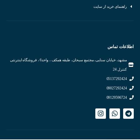
راهنمای خرید از سایت
اطلاعات تماس
مشهد، خیابان سنایی، مجتمع سبحان، طبقه همکف ، واحد6 ، فروشگاه اینترنتی
اجزای داخلی سنسور خازنی
کنترل 24
انواع سنسورهای خازنی
05137292424
09027292424
سنسور خازنی خطی:
برای تشخیص سطح مایعات و مواد پودری استفاده می‌شود.
09129596724
سنسور خازنی نقطه‌ای:
برای تشخیص وجود یا عدم وجود اشیاء در یک نقطه خاص
استفاده می‌شود.
سنسور خازنی دیسکی:
برای تشخیص مواد با ضخامت کم استفاده می‌شود.
عوامل مؤثر بر عملکرد سنسور خازنی