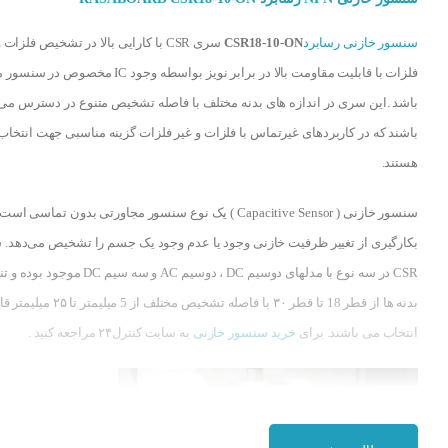
سنسور خازنی رسابرد
CSR18-10-ON
سری CSR با کارایی بالا در تشخیص فلزات 
فلزات با قابلیت مقاومت بالا در برابر نویز بواسطه وجود IC مخصوص در 
باشد .این سری در اندازه های بدنه مختلف با فاصله تشخیص متنوع در دسترس می
باشند که در کاربردهای غیرتماس با فلزات و غیر فلزات گزینه مناسبی جهت انتخاب
هستند.
سنسور خازنی ( Capacitive Sensor ) یک نوع سنسور مجاورتی بدون تماسی اس
بکارگیری از تغییر ظرفیت خازنی وجود یا عدم وجود یک جسم را تشخیص می‌دهد.
CSR در سه نوع با مدلهای دوسیم DC ، دوسیم AC و سه سیم DC موجود ب
بدنه ها از قطر 18 تا قطر ۳۰ با فاصله تشخیص مختلف از 5 میلیمتر تا
انتخاب می باشند. برای
خرید سنسور خازنی
به سایت کنترل۲۴ مراجعه کنید .