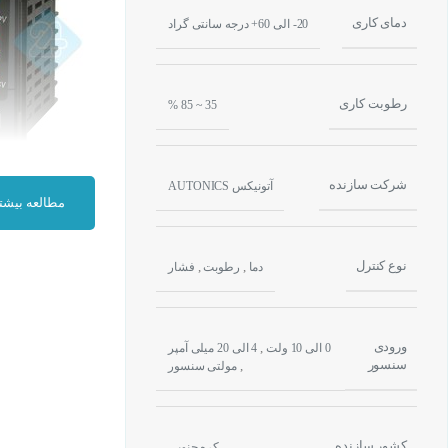
دمای کاری
20- الی 60+ درجه سانتی گراد
رطوبت کاری
35 ~ 85 %
شرکت سازنده
آتونیکس AUTONICS
مطالعه بیشت
ویژگی کنترلر دما رطوبت و 
کنترلر دما آتونیکس
نوع کنترل
,
,
دما
رطوبت
فشار
SSR پشتیبانی می شود و علاوه بر این مزیت ابعاد فیزیکی مناسب این ترموستات ها از ویژگی بی نظیر این نوع می باشد .
ورودی
,
0 الی 10 ولت
4 الی 20 میلی آمپر
سنسور
,
مولتی سنسور
مزیت کنترلر دما آتونیکس
دقت بالای اندازه گیری د
قابلیت کنترل دما در ۲ حالت سرمایش یا گرم
کشور سازنده
کره جنوبی