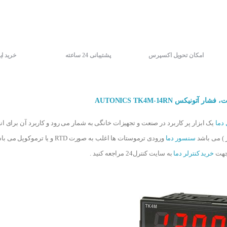
امکان تحویل اکسپرس
پشتیبانی 24 ساعته
خرید ای
آتونیکس AUTONICS TK4M-14RN
 دما
یک ابزار پر کاربرد در صنعت و تجهیزات خانگی به شمار می رود و کاربرد آن برای ان
 ) می باشد
سنسور دما
ورودی ترموستات ها اغلب به صورت RTD و یا ترموکوپل می باشد . کنترلر ها جزیی از
جهت
خرید کنترلر دما
به سایت کنترل24 مراجعه کنید .