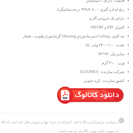
قابلیت: دارای ۲ نمایشگر
رنج اندازه گیری : ۰ تا ۹۹۹٫۹ درجه سانتیگراد
دارای یک خروجی آلارم
کنترلر: PID و ON/OFF
مد کاری: Colling (سرمایش) و Heating ( گرمایش) رطوبت ، فشار
تغذیه : ۱۱۰~۲۴۰ ولت AC
سایز پنل; ۷۲*۷۲
وزن : ۲۱۰ گرم
شرکت سازنده : AUTONICS
کشور سازنده : کره جنوبی
درخواست مرجوع کردن کالا با دلیل "انصراف از خرید" تنها در صورتی قابل تایید است که کالا د
(در صورت پلمپ بودن، کالا نباید باز شده باشد).