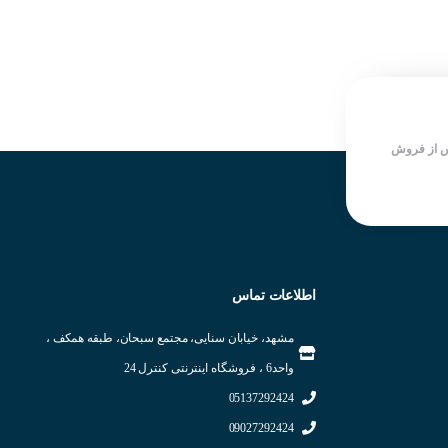
کنترلر: PID و ON/OFF
درجه سانتی گراد (۱۴۸- الی ۲۱۲
مد کاری: Colling (سرمایش) و
درجه فارنهایت)
Heating ( گرمایش)
دارای ۲ خروجی آلارم
تغذیه : ۲۴ ~ ۴۸ ولت DC
کنترلر: کنترل دیفراست،کمپرسور و
سایز پنل; ۹۶*۴۸
فن ON
off
/
وزن : ۲۲۰ گرم
تغذیه :۱۰۰~۲۴۰ ولت AC
شرکت سازنده : AUTONICS
وزن : ۲۲۰ گرم
کشور سازنده : کره جنوبی
 از فروش
سایز پنل; ۳۶*۷۲
شرکت سازنده : AUTONICS
کشور سازنده : کره جنوبی
اطلاعات تماس
مشهد، خیابان سنایی، مجتمع سبحان، طبقه همکف ،
واحد6 ، فروشگاه اینترنتی کنترل 24
05137292424
09027292424