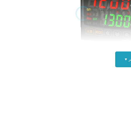
ر ▼
فشار آتونیکس AUTONICS TK4M-14RN :
مدل
TK4M-14RN
ترموستات یکی از بهترین و کامل ترین کنترل دما با عملکرد اساسی و 
را با الگوریتم کنترل pid و سرعت نمونه برداری ۱۰۰ متربر ثانیه به دست می آورند 
 AUTONICS :
ما (زمان نمونه برداری ۵۰ میلی ثانیه)
ایش