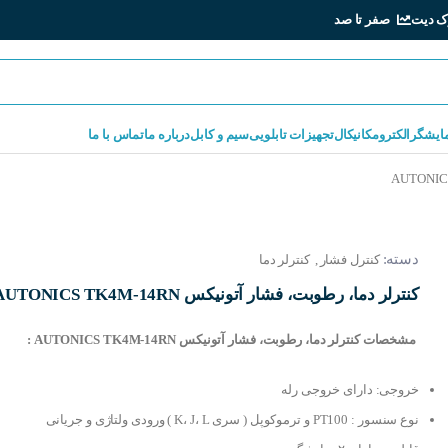
ک دیت
صفر تا صد
مایشگر
الکترومکانیکال
تجهیزات تابلویی
سیم و کابل
درباره ما
تماس با ما
دسته:
کنترل فشار
,
کنترلر دما
کنترلر دما، رطوبت، فشار آتونیکس AUTONICS TK4M-14RN
مشخصات کنترلر دما، رطوبت، فشار آتونیکس AUTONICS TK4M-14RN :
خروجی: دارای خروجی رله
نوع سنسور : PT100 و ترموکوپل ( سری K، J، L ) ورودی ولتاژی و جریانی