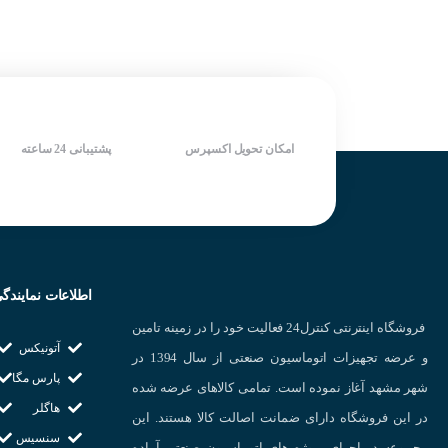
وزن : ۲۱۰ گرم
دارای قابلیت تشخیص برای قطع
دارای یک خروجی آلارم
شرکت سازنده : AUTONICS
سنسور
کنترلر: PID و ON/OFF
نوع سنسور : K
مد کاری: Colling (سرمایش) و
کشور سازنده : کر
رنج اندازه گیری : 0 تا 900 درجه
Heating ( گرمایش) رطوبت ، فشار
سانتیگراد
تغذیه : ۱۱۰~۲۴۰ ولت AC
دمای کاری : -20 تا 65+
سایز پنل; ۷۲*۷۲
رطوبت کاری : %70
وزن : ۲۱۰ گرم
امکان تحویل اکسپرس
پشتیبانی 24 ساعته
تغذیه ۲۲۰ ولت
شرکت سازنده : AUTONICS
ابعاد 86*72
کشور سازنده : کره جنوبی
سایز پنل 86*72
وزن :175 گرم
گارانتی: 3 سال
شرکت سازنده : SHIVA AMVAJ
کشور سازنده : ایران
اطلاعات نمایندگ
فروشگاه اینترنتی کنترل24 فعالیت خود را در زمینه تامین
آتونیکس
و عرضه تجهیزات اتوماسیون صنعتی از سال 1394 در
پارس مگا
شهر مشهد آغاز نموده است. تمامی کالاهای عرضه شده
هاگلر
در این فروشگاه دارای ضمانت اصالت کالا هستند. این
سنسیس
مجموعه در اجرای پروژه های اتوماسیون صنعتی آماده