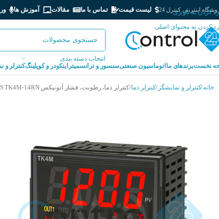
لیست قیمت
تماس با ما
مقالات
آموزش ها
ور
شگاه اینترنتی کنترل 24
رد کردن به ناوبری
رد کردن به محتوای اصلی
انتخاب دسته بندی
ه نخست
برندهای ما
اتوماسیون صنعتی
سنسور و ترانسمیتر
اینکودر و کوپلینگ
کنترلر و ن
خانه
کنترلر و نمایشگر
کنترلر دما
کنترلر دما، رطوبت، فشار آتونیکس AUTONICS TK4M-14RN