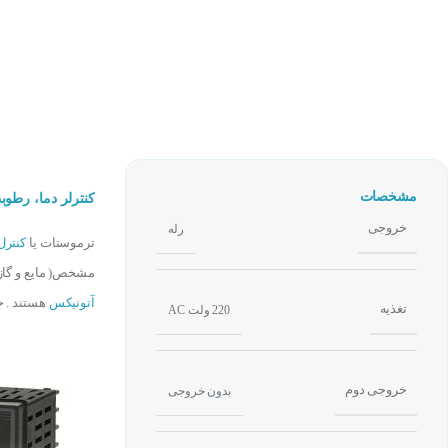
مشخصات
کنترلر دما، رطوبت، فشار 
خروجی
رله
ترموستات یا
کنترل
مشخص( مایع و گاز
آتونیکس
هستند . 
تغذیه
220 ولت AC
خروجی دوم
بدون خروجی