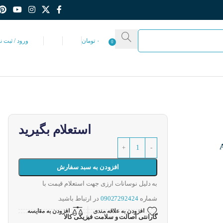
۰
تومان
ورود / ثبت ن
0
استعلام بگیرید
افزودن به سبد سفارش
به دلیل نوسانات ارزی جهت استعلام قیمت با
شماره
09027292424
در ارتباط باشید.
افزودن به علاقه مندی
افزودن به مقایسه
گارانتی اصالت و سلامت فیزیکی کالا