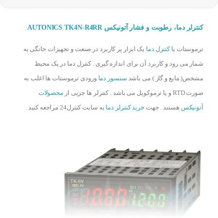
کنترلر دما، رطوبت و فشار آتونیکس AUTONICS TK4N-R4RR
ترموستات یا
کنترل دما
یک ابزار پر کاربرد در صنعت و تجهیزات خانگی به
شمار می رود و کاربرد آن برای اندازه گیری . کنترل دما در یک محیط
مشخص( مایع و گاز ) می باشد
سنسور دما
ورودی ترموستات ها اغلب به
صورت RTD و یا ترموکوپل می باشد . کنترلر ها جزیی از
محصولات
آتونیکس
هستند . جهت
خرید کنترلر دما
به سایت کنترل24 مراجعه کنید .