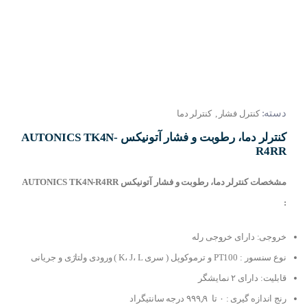
دسته:
کنترل فشار
,
کنترلر دما
کنترلر دما، رطوبت و فشار آتونیکس AUTONICS TK4N-
R4RR
مشخصات کنترلر دما، رطوبت و فشار آتونیکس AUTONICS TK4N-R4RR
:
خروجی: دارای خروجی رله
نوع سنسور : PT100 و ترموکوپل ( سری K، J، L ) ورودی ولتاژی و جریانی
قابلیت: دارای ۲ نمایشگر
رنج اندازه گیری : ۰ تا ۹۹۹٫۹ درجه سانتیگراد