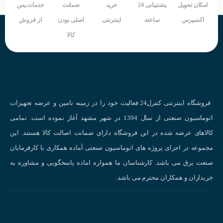
تغذیه : ۱۱۰~۲۴۰ ولت AC
امکان تحویل
پشتیبانی 24
خرید
ضمانت
خدمات پس
سایز پنل; ۴۸*۲۴
اکسپرس
ساعته
اینترنتی
اصلی بودن
از فروش
وزن : ۲۱۰ گرم
کالا
شرکت سازنده : AUTONICS
کشور سازنده : کره جنوبی
فروشگاه اینترنتی کنترل24 فعالیت خود را در زمینه تامین و عرضه تجهیزات
اتوماسیون صنعتی از سال 1394 در شهر مشهد آغاز نموده است. تمامی
کالاهای عرضه شده در این فروشگاه دارای ضمانت اصالت کالا هستند. این
مجموعه در اجرای پروژه های اتوماسیون صنعتی آماده همکاری با کارفرمایان
صنعت برق می باشد. کارشناسان ما همواره اماده پاسخگویی و مشاوره به
خریداران و همکاران محترم می باشد.