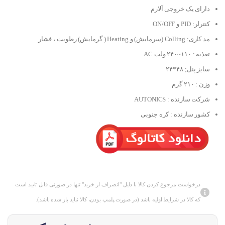
دارای یک خروجی آلارم
کنترلر: PID و ON/OFF
مد کاری: Colling (سرمایش) و Heating ( گرمایش) رطوبت ، فشار
تغذیه : ۱۱۰~۲۴۰ ولت AC
سایز پنل; ۴۸*۲۴
وزن : ۲۱۰ گرم
شرکت سازنده : AUTONICS
کشور سازنده : کره جنوبی
درخواست مرجوع کردن کالا با دلیل "انصراف از خرید" تنها در صورتی قابل تایید است
که کالا در شرایط اولیه باشد (در صورت پلمپ بودن، کالا نباید باز شده باشد).