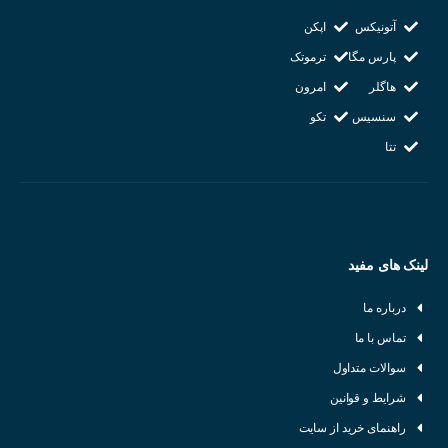
شرکت سازنده : AUTONICS
آتونیکس
اپکن
کشور سازنده : کره جنوبی
پارس مگا
ترموتک
هاگلر
امرون
سنسیس
تکو
تتا
لینک های مفید
درباره ما
تماس با ما
سوالات متداول
شرایط و قوانین
راهنمای خرید از سایت