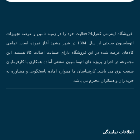
شر
قابلیت شبکه
ک
ابعاد و اندازه
مد کاری مورد نیاز
مشخصات کانتر آتونیکس AUTONICS LA8N-BN-L :
فروشگاه اینترنتی کنترل24 فعالیت خود را در زمینه تامین و عرضه تجهیزات
اتوماسیون صنعتی از سال 1394 در شهر مشهد آغاز نموده است. تمامی
قابلیت نمایش ۸ عدد
کالاهای عرضه شده در این فروشگاه دارای ضمانت اصالت کالا هستند. این
حداکثر سرعت شمارش ۱ کیلوهرتز
مجموعه در اجرای پروژه های اتوماسیون صنعتی آماده همکاری با کارفرمایان
نوع شمارش صعودی
صنعت برق می باشد. کارشناسان ما همواره اماده پاسخگویی و مشاوره به
نوع سیگنال ورودی بدون ولتاژ npn
خریداران و همکاران محترم می باشد.
فاقد خروجی
قابلیت نمایش عدد اعشار
نمایشگر LCD ( بدون خروجی )
تغذیه باطری داخلی
درجه حفاظت IP66
ابعاد ۲۴*۴۸ میلی متر
اطلاعات نمایندگی
قابلیت اتصال به سنسورهای مجاورتی و انکودر ها