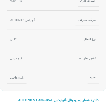
رطوبت کاری
35 ~ 85 %
شرکت سازنده
آتونیکس AUTONICS
نوع اتصال
کابلی
کشور سازنده
کره جنوبی
تغذیه
باتری داخلی
کانتر ( شمارنده دیجیتال) آتونیکس AUTONICS LA8N-BN-L