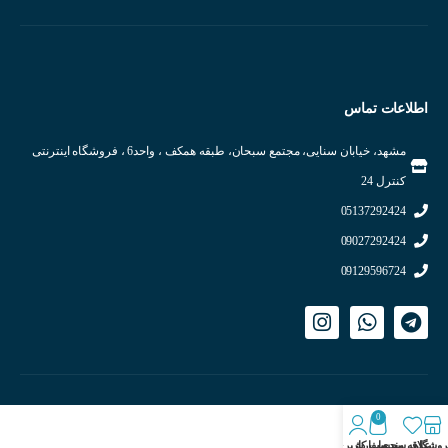
اطلاعات تماس
مشهد، خیابان سنایی، مجتمع سبحان، طبقه همکف ، واحد6 ، فروشگاه اینترنتی
کنترل 24
05137292424
09027292424
09129596724
0
روشگاه
علاقه مندی
سبد سفارش
حساب کاربری من