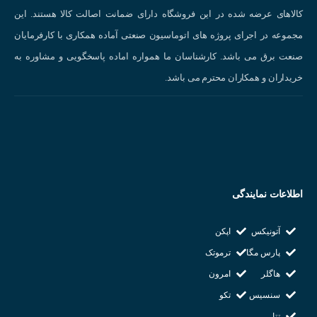
کالاهای عرضه شده در این فروشگاه دارای ضمانت اصالت کالا هستند. این
قطر داخلی کوپلینگ(d1)
مجموعه در اجرای پروژه های اتوماسیون صنعتی آماده همکاری با کارفرمایان
صنعت برق می باشد. کارشناسان ما همواره اماده پاسخگویی و مشاوره به
6 میلی متر
خریداران و همکاران محترم می باشد.
قطر داخلی کوپلینگ(d2)
10 میلی متر
قطر خارجی کوپلینگ (D)
اطلاعات نمایندگی
26 میلی متر
آتونیکس
اپکن
حداکثر سرعت (RPM)
پارس مگا
ترموتک
6000
هاگلر
امرون
سنسیس
تکو
قدرت دائم کار (N.M)
تتا