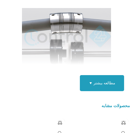
کوپلینگ سانگیل کره جنوبی
مطالعه بیشتر ▼
نشانه های خرابی کوپلینگ :
سر و صدای غیر طبیعی مانند صدای شبیه ترمز ماشین و صدای ضربه
محصولات مشابه
ارتعاش (لرزش) یا تکان غیر منتظره
خرابی در آب بندها که با نشت روغن و یا آلودگی خود را نشان می دهند
دلایل اصلی خرابی به غیر از تعمیر و نگهداری نامناسب عبارتند از :