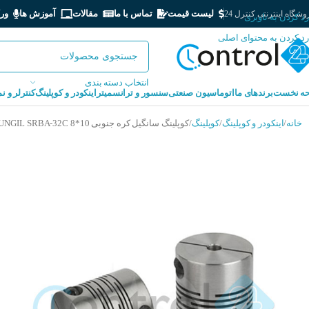
لیست قیمت
تماس با ما
مقالات
آموزش ها
ور
شگاه اینترنتی کنترل 24
رد کردن به ناوبری
رد کردن به محتوای اصلی
انتخاب دسته بندی
ه نخست
برندهای ما
اتوماسیون صنعتی
سنسور و ترانسمیتر
اینکودر و کوپلینگ
کنترلر و ن
خانه
اینکودر و کوپلینگ
کوپلینگ
کوپلینگ سانگیل کره جنوبی SUNGIL SRBA-32C 8*10