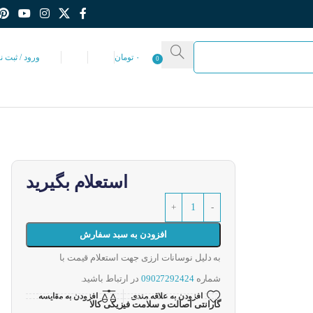
۰
تومان
ورود / ثبت ن
0
استعلام بگیرید
افزودن به سبد سفارش
به دلیل نوسانات ارزی جهت استعلام قیمت با
شماره
09027292424
در ارتباط باشید.
افزودن به علاقه مندی
افزودن به مقایسه
گارانتی اصالت و سلامت فیزیکی کالا