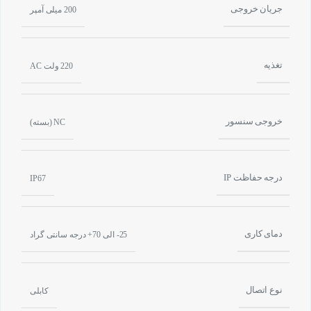
جریان خروجی
200 میلی آمپر
تغذیه
220 ولت AC
خروجی سنسور
NC (بسته)
درجه حفاظت IP
IP67
دمای کاری
25- الی 70+ درجه سانتی گراد
نوع اتصال
کابلی