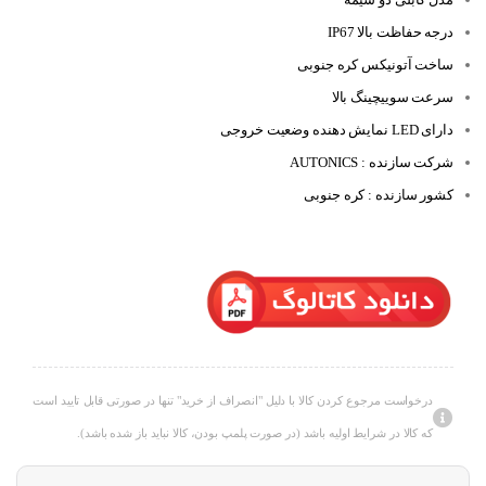
درجه حفاظت بالا IP67
ساخت آتونیکس کره جنوبی
سرعت سوییچینگ بالا
دارای LED نمایش دهنده وضعیت خروجی
شرکت سازنده : AUTONICS
کشور سازنده : کره جنوبی
درخواست مرجوع کردن کالا با دلیل "انصراف از خرید" تنها در صورتی قابل تایید است
که کالا در شرایط اولیه باشد (در صورت پلمپ بودن، کالا نباید باز شده باشد).