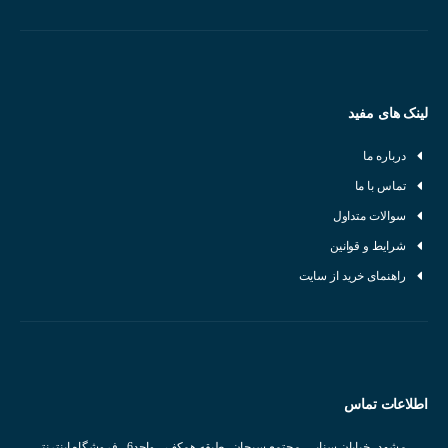
میزان تشخیص سنسور
شکل ظاهری سنسور
خروجی سنسور
قطر بدنه سنسور
لینک های مفید
تغذیه سنسور
درباره ما
طول سنسور
تماس با ما
سوالات متداول
مزایای استفاده از سنسور القایی
شرایط و قوانین
راهنمای خرید از سایت
سنسورهای القایی به دلیل ویژگی‌های خاص خود، کاربرد گسترده‌ای در
صنایع مختلف دارند:
یکی از مهم ترین مزایایی که سنسورهای القایی دارند این است که بدون
تماس فیزیکی ، حضور جسم را تشخیص می دهند. این امر از آسیب به
اطلاعات تماس
سنسور و جسم جلوگیری می کند.
مشهد، خیابان سنایی، مجتمع سبحان، طبقه همکف ، واحد6 ، فروشگاه اینترنتی