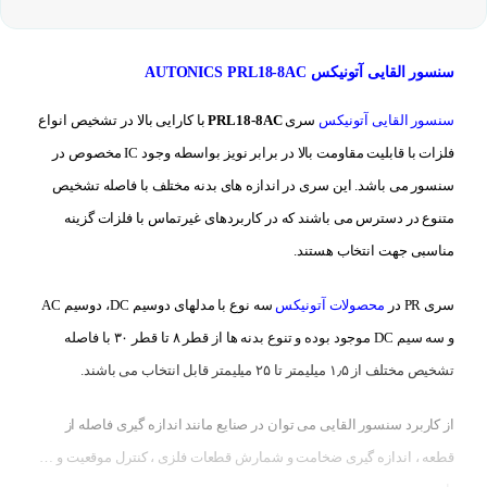
سنسور القایی آتونیکس AUTONICS PRL18-8AC
سنسور القایی آتونیکس
سری
PRL18-8AC
با کارایی بالا در تشخیص انواع
فلزات با قابلیت مقاومت بالا در برابر نویز بواسطه وجود IC مخصوص در
سنسور می باشد. این سری در اندازه های بدنه مختلف با فاصله تشخیص
متنوع در دسترس می باشند که در کاربردهای غیرتماس با فلزات گزینه
مناسبی جهت انتخاب هستند.
سری PR در
محصولات آتونیکس
سه نوع با مدلهای دوسیم DC، دوسیم AC
و سه سیم DC موجود بوده و تنوع بدنه ها از قطر ۸ تا قطر ۳۰ با فاصله
تشخیص مختلف از ۱٫۵ میلیمتر تا ۲۵ میلیمتر قابل انتخاب می باشند.
از کاربرد سنسور القایی می توان در صنایع مانند اندازه گیری فاصله از
قطعه ، اندازه گیری ضخامت و شمارش قطعات فلزی ، کنترل موقعیت و …