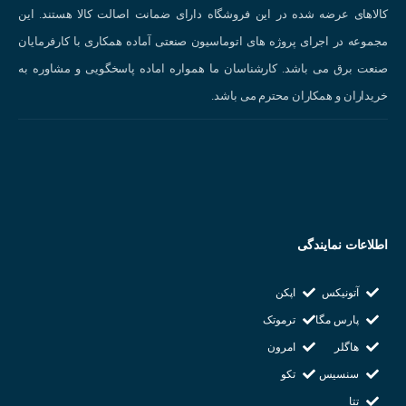
ویژگی‌ها به انواع مختلفی تقسیم می‌شوند:
کالاهای عرضه شده در این فروشگاه دارای ضمانت اصالت کالا هستند. این
مجموعه در اجرای پروژه های اتوماسیون صنعتی آماده همکاری با کارفرمایان
سنسورهای استوانه‌ای :
پرکاربردترین نوع سنسور القایی هستند.
صنعت برق می باشد. کارشناسان ما همواره اماده پاسخگویی و مشاوره به
سنسورهای تخت :
برای تشخیص اجسام با سطح بزرگ مناسب هستند.
خریداران و همکاران محترم می باشد.
سنسورهای شیب‌دار :
برای تشخیص اجسام در زوایای مختلف استفاده
می‌شوند.
اطلاعات نمایندگی
آتونیکس
اپکن
پارس مگا
ترموتک
هاگلر
امرون
سنسیس
تکو
در هنگام خرید سنسور القایی چه پارامتر هایی باید در نظر گرفته شود :
تتا