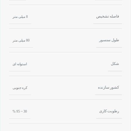
فاصله تشخیص
8 میلی متر
طول سنسور
80 میلی متر
شکل
استوانه ای
کشور سازنده
کره جنوبی
رطوبت کاری
30 ~ 95 %